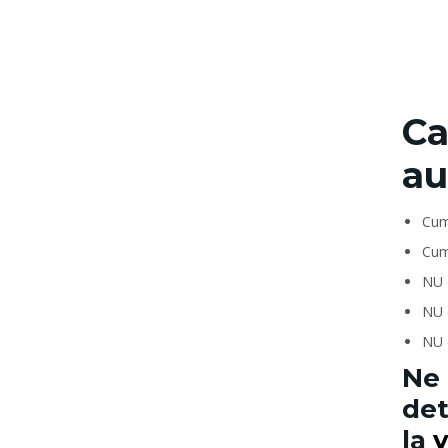
Ca
au
Cum
Cum
NU 
NU c
NU 
Ne 
det
la