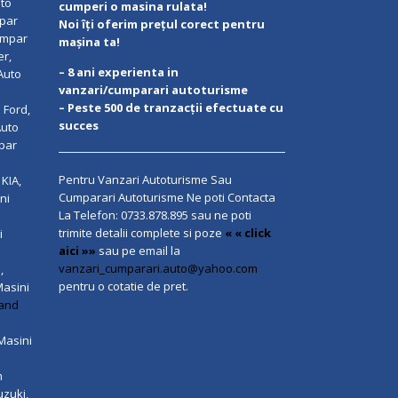
uto
cumperi o masina rulata!
mpar
Noi îți oferim prețul corect pentru
umpar
mașina ta!
er,
– 8 ani experienta in
Auto
vanzari/cumparari autoturisme
– Peste 500 de tranzacții efectuate cu
 Ford,
succes
Auto
par
Pentru Vanzari Autoturisme Sau
KIA,
Cumparari Autoturisme Ne poti Contacta
ni
La Telefon:
0733.878.895
sau ne poti
trimite detalii complete si poze
« « click
i
aici »»
sau pe email la
vanzari_cumparari.auto@yahoo.com
,
pentru o cotatie de pret.
Masini
and
Masini
m
zuki,