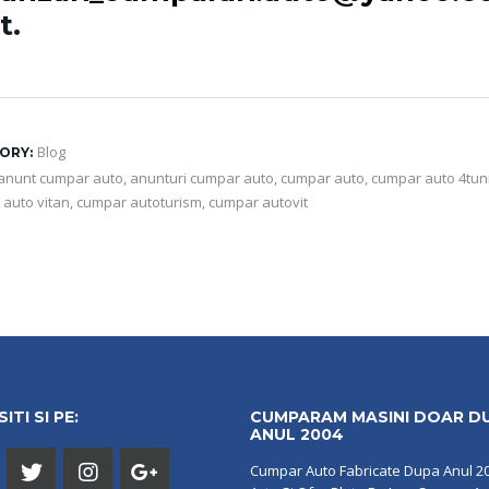
t.
Blog
ORY:
anunt cumpar auto
,
anunturi cumpar auto
,
cumpar auto
,
cumpar auto 4tun
auto vitan
,
cumpar autoturism
,
cumpar autovit
ITI SI PE:
CUMPARAM MASINI DOAR D
ANUL 2004
Cumpar Auto Fabricate Dupa Anul 2