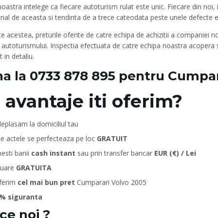
oastra intelege ca fiecare autoturism rulat este unic. Fiecare din noi,
nal de aceasta si tendinta de a trece cateodata peste unele defecte 
e acestea, preturile oferite de catre echipa de achizitii a companiei n
 autoturismului. Inspectia efectuata de catre echipa noastra acopera 
t in detaliu.
a la
0733 878 895
pentru Cumpara
 avantaje iti oferim?
eplasam la domiciliul tau
te actele se perfecteaza pe loc
GRATUIT
esti banii
cash instant
sau prin transfer bancar
EUR (€) / Lei
luare
GRATUITA
oferim
cel mai bun pret
Cumparari Volvo 2005
% siguranta
ce noi ?