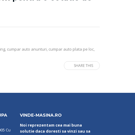
ing
,
cumpar auto anunturi
,
cumpar auto plata pe loc
,
SHARE THIS
UPA
VINDE-MASINA.RO
Noi reprezentam cea mai buna
005 Cu
solutie daca doresti sa vinzi sau sa