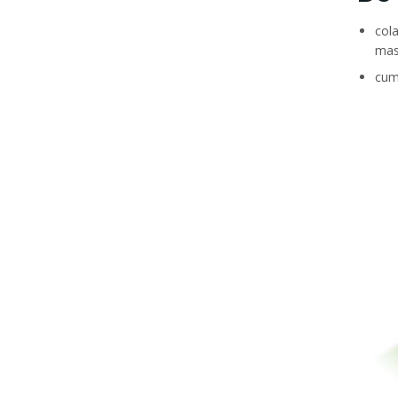
col
masi
cum