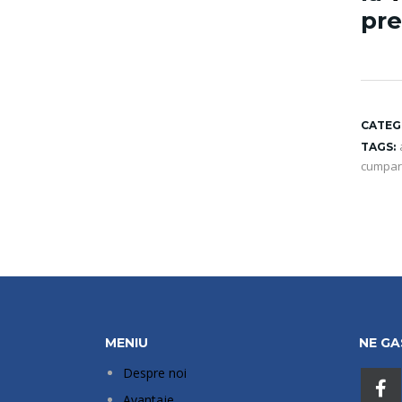
pre
CATEG
TAGS:
cumpar 
MENIU
NE GAS
Despre noi
Avantaje