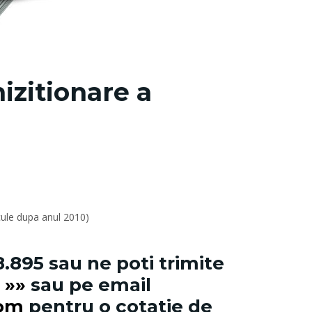
izitionare a
cule dupa anul 2010)
8.895
sau ne poti trimite
i »»
sau pe email
com
pentru o cotatie de