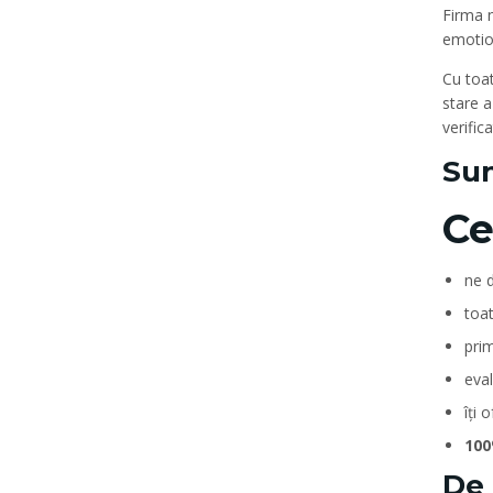
Firma n
emotio
Cu toat
stare a
verifica
Sun
Ce
ne d
toa
prim
eva
îți 
100
De 