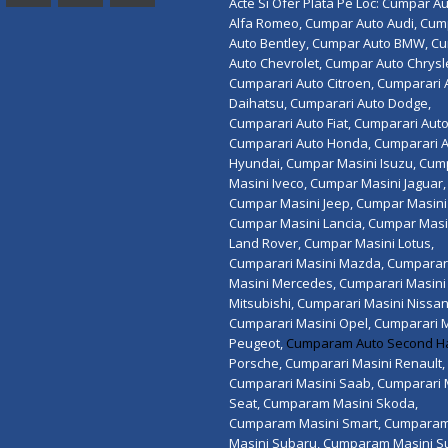
Acte Si Ofer Plata Pe Loc: Cumpar A
Alfa Romeo, Cumpar Auto Audi, Cu
Auto Bentley, Cumpar Auto BMW, C
Auto Chevrolet, Cumpar Auto Chrysl
Cumparari Auto Citroen, Cumparari 
Daihatsu, Cumparari Auto Dodge,
Cumparari Auto Fiat, Cumparari Auto
Cumparari Auto Honda, Cumparari 
Hyundai, Cumpar Masini Isuzu, Cum
Masini Iveco, Cumpar Masini Jaguar,
Cumpar Masini Jeep, Cumpar Masini 
Cumpar Masini Lancia, Cumpar Masi
Land Rover, Cumpar Masini Lotus,
Cumparari Masini Mazda, Cumparar
Masini Mercedes, Cumparari Masini
Mitsubishi, Cumparari Masini Nissan
Cumparari Masini Opel, Cumparari 
Peugeot,
Cumparam Auto Second H
Porsche, Cumparari Masini Renault,
Cumparari Masini Saab, Cumparari 
Seat, Cumparam Masini Skoda,
Cumparam Masini Smart, Cumpara
Masini Subaru, Cumparam Masini Su