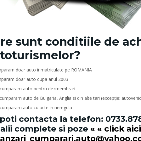
re sunt conditiile de ach
toturismelor?
param doar auto înmatriculate pe ROMANIA
param doar auto dupa anul 2003
cumparam auto pentru dezmembrari
umparam auto de Bulgaria, Anglia si din alte tari (excepție: autovehi
cumparam auto cu acte in neregula
poti contacta la telefon:
0733.87
alii complete si poze
« « click aic
vanzari_cumparari.auto@yahoo.