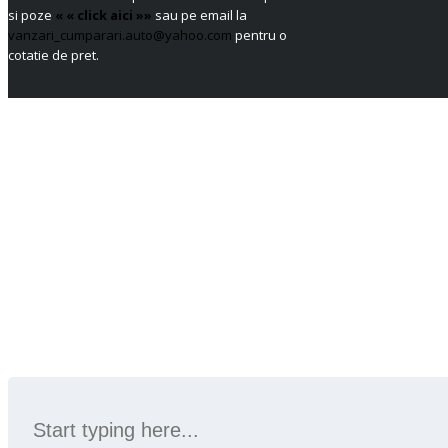
si poze
« « click aici »»
sau pe email la
vanzari_cumparari.auto@yahoo.com
pentru o
cotatie de pret.
SEARCH