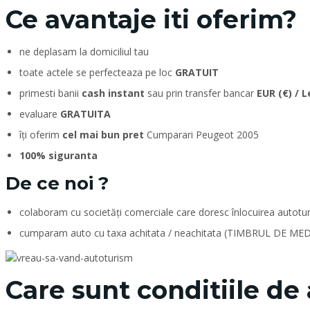
Ce avantaje iti oferim?
ne deplasam la domiciliul tau
toate actele se perfecteaza pe loc
GRATUIT
primesti banii
cash instant
sau prin transfer bancar
EUR (€) / L
evaluare
GRATUITA
îți oferim
cel mai bun pret
Cumparari Peugeot 2005
100% siguranta
De ce noi ?
colaboram cu societăți comerciale care doresc înlocuirea autotur
cumparam auto cu taxa achitata / neachitata (TIMBRUL DE MED
Care sunt conditiile de