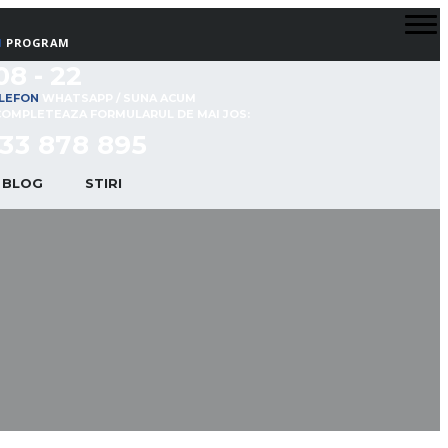
PROGRAM
08 - 22
WHATSAPP / SUNA ACUM
COMPLETEAZA FORMULARUL DE MAI JOS:
33 878 895
BLOG
STIRI