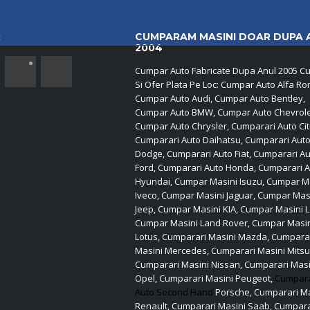
:
CUMPARAM MASINI DOAR DUPA 
2004
Cumpar Auto Fabricate Dupa Anul 2005 Cu
Si Ofer Plata Pe Loc: Cumpar Auto Alfa R
Cumpar Auto Audi, Cumpar Auto Bentley,
Cumpar Auto BMW, Cumpar Auto Chevrole
Cumpar Auto Chrysler, Cumparari Auto Cit
Cumparari Auto Daihatsu, Cumparari Aut
Dodge, Cumparari Auto Fiat, Cumparari A
Ford, Cumparari Auto Honda, Cumparari 
Hyundai, Cumpar Masini Isuzu, Cumpar M
Iveco, Cumpar Masini Jaguar, Cumpar Mas
Jeep, Cumpar Masini KIA, Cumpar Masini L
Cumpar Masini Land Rover, Cumpar Masi
Lotus, Cumparari Masini Mazda, Cumpara
Masini Mercedes, Cumparari Masini Mitsu
Cumparari Masini Nissan, Cumparari Masi
Opel, Cumparari Masini Peugeot,
Cumpar
Auto Second Hand
Porsche, Cumparari Ma
Renault, Cumparari Masini Saab, Cumpara