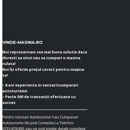
VINDE-MASINA.RO
Noi reprezentam cea mai buna solutie daca
doresti sa vinzi sau sa cumperi o masina
rulata!
Noi îți oferim prețul corect pentru mașina
ta!
– 8 ani experienta in vanzari/cumparari
autoturisme
– Peste 500 de tranzacții efectuate cu
succes
Pentru Vanzari Autoturisme Sau Cumparari
Autoturisme Ne poti Contacta La Telefon:
0733.878.895
sau ne poti trimite detalii complete