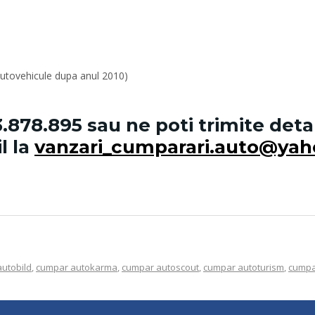
 autovehicule dupa anul 2010)
.878.895
sau ne poti trimite deta
l la
vanzari_cumparari.auto@ya
utobild
,
cumpar autokarma
,
cumpar autoscout
,
cumpar autoturism
,
cumpar