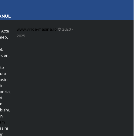
ANUL
www.vinde-masina.ro
© 2020 -
 Acte
2025
omeo,
t,
roen,
o
uto
Auto
asini
ini
ancia,
ni
ri
bishi,
ni
am
sini
ri