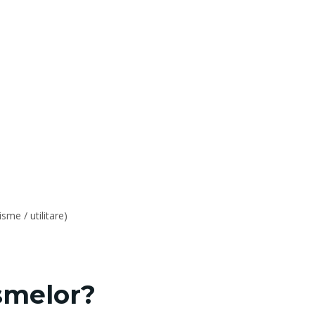
me / utilitare)
ismelor?