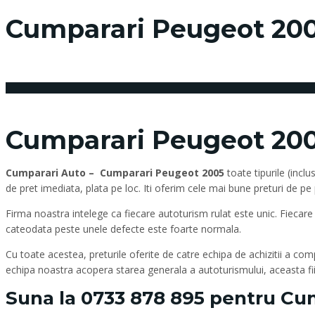
Cumparari Peugeot 20
1 noiembrie 2016
Posted by:
admin_vindemasina
Cumparari Peugeot 20
Cumparari Auto – Cumparari Peugeot 2005
toate tipurile (incl
de pret imediata, plata pe loc. Iti oferim cele mai bune preturi de pe
Firma noastra intelege ca fiecare autoturism rulat este unic. Fiecare
cateodata peste unele defecte este foarte normala.
Cu toate acestea, preturile oferite de catre echipa de achizitii a com
echipa noastra acopera starea generala a autoturismului, aceasta fiind
Suna la
0733 878 895
pentru Cum