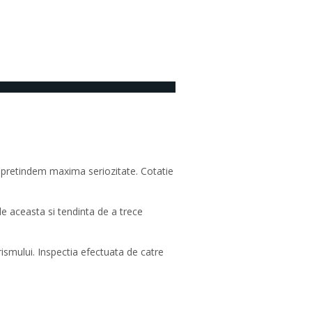
Niciun comentariu
si pretindem maxima seriozitate. Cotatie
de aceasta si tendinta de a trece
rismului. Inspectia efectuata de catre