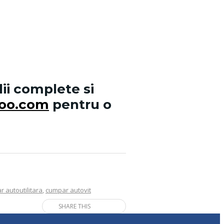
lii complete si
hoo.com
pentru o
 autoutilitara
,
cumpar autovit
SHARE THIS