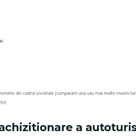
ei
ismelor din cadrul societatii (cumparam una sau mai multe masini turis
IU)
 achizitionare a autotur