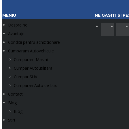
MENIU
NE GASITI SI PE
Despre noi
Avantaje
Conditii pentru achizitionare
Cumparam Autovehicule
Cumparam Masini
Cumpar Autoutilitara
Cumpar SUV
Cumparari Auto de Lux
Contact
Blog
Blog
Stiri