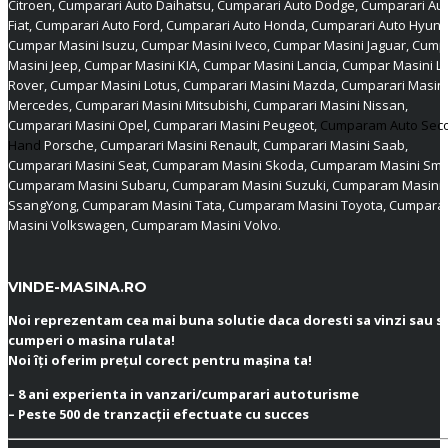
Citroen, Cumparari Auto Daihatsu, Cumparari Auto Dodge, Cumparari Au
Fiat, Cumparari Auto Ford, Cumparari Auto Honda, Cumparari Auto Hyund
Cumpar Masini Isuzu, Cumpar Masini Iveco, Cumpar Masini Jaguar, Cump
Masini Jeep, Cumpar Masini KIA, Cumpar Masini Lancia, Cumpar Masini L
Rover, Cumpar Masini Lotus, Cumparari Masini Mazda, Cumparari Masini
Mercedes, Cumparari Masini Mitsubishi, Cumparari Masini Nissan,
Cumparari Masini Opel, Cumparari Masini Peugeot,
Cumparam Auto Sec
Hand
Porsche, Cumparari Masini Renault, Cumparari Masini Saab,
Cumparari Masini Seat, Cumparam Masini Skoda, Cumparam Masini Sma
Cumparam Masini Subaru, Cumparam Masini Suzuki, Cumparam Masini
SsangYong, Cumparam Masini Tata, Cumparam Masini Toyota, Cumpar
Masini Volkswagen, Cumparam Masini Volvo.
VINDE-MASINA.RO
Noi reprezentam cea mai buna solutie daca doresti sa vinzi sau s
cumperi o masina rulata!
Noi îți oferim prețul corect pentru mașina ta!
– 8 ani experienta in vanzari/cumparari autoturisme
– Peste 500 de tranzacții efectuate cu succes