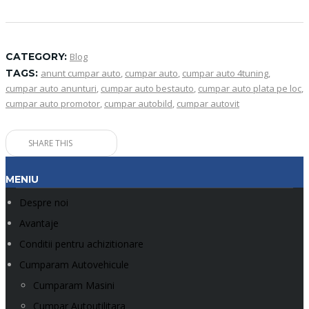
CATEGORY:
Blog
TAGS:
anunt cumpar auto
,
cumpar auto
,
cumpar auto 4tuning
,
cumpar auto anunturi
,
cumpar auto bestauto
,
cumpar auto plata pe loc
,
cumpar auto promotor
,
cumpar autobild
,
cumpar autovit
SHARE THIS
MENIU
Despre noi
Avantaje
Conditii pentru achizitionare
Cumparam Autovehicule
Cumparam Masini
Cumpar Autoutilitara