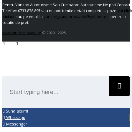
Pentru Vanzari Autoturisme Sau Cumparari Autoturisme Ne poti Contacta
Telefon:
0733.878.895
sau ne poti trimite detalii complete si poze
« « clic
aici »»
sau pe email la
vanzari_cumparari.auto@yahoo.com
pentru o
cotatie de pret.
www.vinde-masina.ro
© 2020 - 2025
SEARCH
Suna acum!
Whatsapp
Messenger