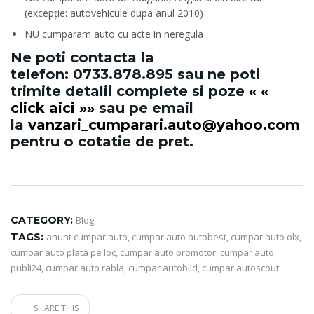
(excepție: autovehicule dupa anul 2010)
NU cumparam auto cu acte in neregula
Ne poti contacta la
telefon:
0733.878.895
sau ne poti
trimite detalii complete si poze
« «
click aici »»
sau pe email
la
vanzari_cumparari.auto@yahoo.com
pentru o cotatie de pret.
CATEGORY:
Blog
TAGS:
anunt cumpar auto
,
cumpar auto autobest
,
cumpar auto olx
,
cumpar auto plata pe loc
,
cumpar auto promotor
,
cumpar auto
publi24
,
cumpar auto rabla
,
cumpar autobild
,
cumpar autoscout
SHARE THIS