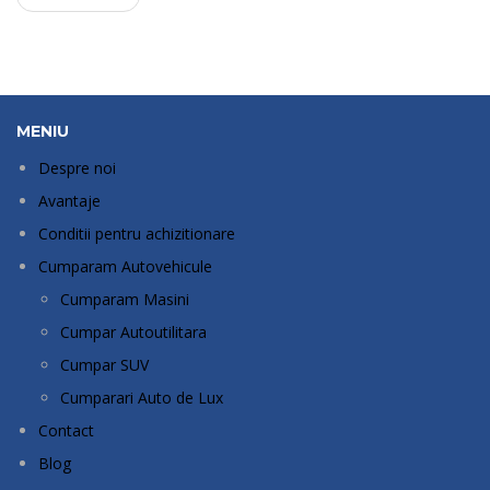
MENIU
Despre noi
Avantaje
Conditii pentru achizitionare
Cumparam Autovehicule
Cumparam Masini
Cumpar Autoutilitara
Cumpar SUV
Cumparari Auto de Lux
Contact
Blog