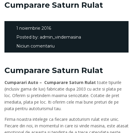
Cumparare Saturn Rulat
1 noiembrie 2016
Posted by:
admin_vindemasina
Niciun comentariu
Cumparare Saturn Rulat
Cumparari Auto – Cumparare Saturn Rulat
toate tipurile
(inclusiv gama de lux) fabricatie dupa 2003 cu acte si plata pe
loc. Oferim si pretindem maxima seriozitate. Cotatie de pret
imediata, plata pe loc. Iti oferim cele mai bune preturi de pe
piata pentru autoturismul tau.
Firma noastra intelege ca fiecare autoturism rulat este unic.
Fiecare din noi, in momentul in care isi vinde masina, este atasat
emotional de aceasta si tendinta de a trece cateodata peste