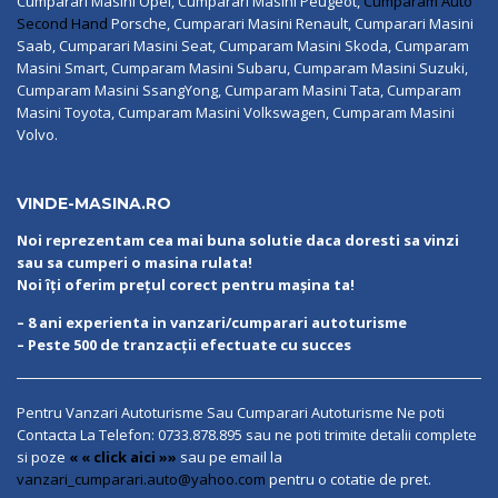
Cumparari Masini Opel, Cumparari Masini Peugeot,
Cumparam Auto
Second Hand
Porsche, Cumparari Masini Renault, Cumparari Masini
Saab, Cumparari Masini Seat, Cumparam Masini Skoda, Cumparam
Masini Smart, Cumparam Masini Subaru, Cumparam Masini Suzuki,
Cumparam Masini SsangYong, Cumparam Masini Tata, Cumparam
Masini Toyota, Cumparam Masini Volkswagen, Cumparam Masini
Volvo.
VINDE-MASINA.RO
Noi reprezentam cea mai buna solutie daca doresti sa vinzi
sau sa cumperi o masina rulata!
Noi îți oferim prețul corect pentru mașina ta!
– 8 ani experienta in vanzari/cumparari autoturisme
– Peste 500 de tranzacții efectuate cu succes
Pentru Vanzari Autoturisme Sau Cumparari Autoturisme Ne poti
Contacta La Telefon:
0733.878.895
sau ne poti trimite detalii complete
si poze
« « click aici »»
sau pe email la
vanzari_cumparari.auto@yahoo.com
pentru o cotatie de pret.