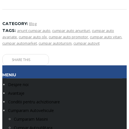
CATEGORY:
Blog
TAGS:
anunt cumpar auto
,
cumpar auto anunturi
,
cumpar auto
avariate
,
cumpar auto olx
,
cumpar auto promotor
,
cumpar auto vitan
,
cumpar automarket
,
cumpar autoturism
,
cumpar autovit
SHARE THIS
MENIU
Despre noi
Avantaje
Conditii pentru achizitionare
Cumparam Autovehicule
Cumparam Masini
Cumpar Autoutilitara