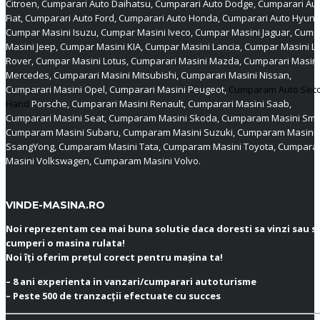
Citroen, Cumparari Auto Daihatsu, Cumparari Auto Dodge, Cumparari Au
Fiat, Cumparari Auto Ford, Cumparari Auto Honda, Cumparari Auto Hyund
Cumpar Masini Isuzu, Cumpar Masini Iveco, Cumpar Masini Jaguar, Cump
Masini Jeep, Cumpar Masini KIA, Cumpar Masini Lancia, Cumpar Masini L
Rover, Cumpar Masini Lotus, Cumparari Masini Mazda, Cumparari Masini
Mercedes, Cumparari Masini Mitsubishi, Cumparari Masini Nissan,
Cumparari Masini Opel, Cumparari Masini Peugeot,
Cumparam Auto Sec
Hand
Porsche, Cumparari Masini Renault, Cumparari Masini Saab,
Cumparari Masini Seat, Cumparam Masini Skoda, Cumparam Masini Sma
Cumparam Masini Subaru, Cumparam Masini Suzuki, Cumparam Masini
SsangYong, Cumparam Masini Tata, Cumparam Masini Toyota, Cumpar
Masini Volkswagen, Cumparam Masini Volvo.
VINDE-MASINA.RO
Noi reprezentam cea mai buna solutie daca doresti sa vinzi sau s
cumperi o masina rulata!
Noi îți oferim prețul corect pentru mașina ta!
– 8 ani experienta in vanzari/cumparari autoturisme
– Peste 500 de tranzacții efectuate cu succes