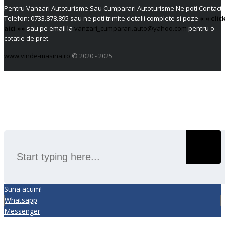
Pentru Vanzari Autoturisme Sau Cumparari Autoturisme Ne poti Contacta
Telefon:
0733.878.895
sau ne poti trimite detalii complete si poze
« « clic
aici »»
sau pe email la
vanzari_cumparari.auto@yahoo.com
pentru o
cotatie de pret.
www.vinde-masina.ro
© 2020 - 2025
SEARCH
Suna acum!
Whatsapp
Messenger