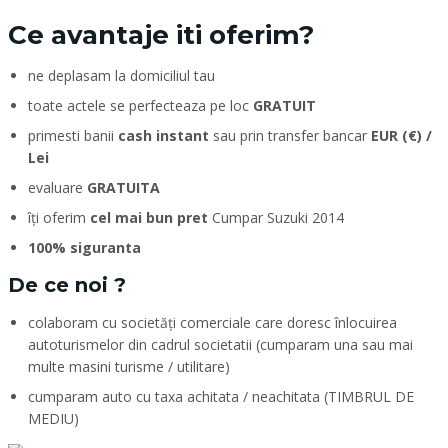
Ce avantaje iti oferim?
ne deplasam la domiciliul tau
toate actele se perfecteaza pe loc
GRATUIT
primesti banii
cash instant
sau prin transfer bancar
EUR (€) /
Lei
evaluare
GRATUITA
îți oferim
cel mai bun pret
Cumpar Suzuki 2014
100% siguranta
De ce noi ?
colaboram cu societăți comerciale care doresc înlocuirea
autoturismelor din cadrul societatii (cumparam una sau mai
multe masini turisme / utilitare)
cumparam auto cu taxa achitata / neachitata (TIMBRUL DE
MEDIU)