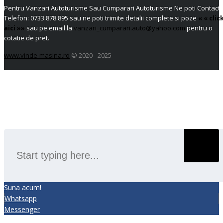
Pentru Vanzari Autoturisme Sau Cumparari Autoturisme Ne poti Contacta
Telefon:
0733.878.895
sau ne poti trimite detalii complete si poze
« « clic
aici »»
sau pe email la
vanzari_cumparari.auto@yahoo.com
pentru o
cotatie de pret.
www.vinde-masina.ro
© 2020 - 2025
SEARCH
Suna acum!
Whatsapp
Messenger