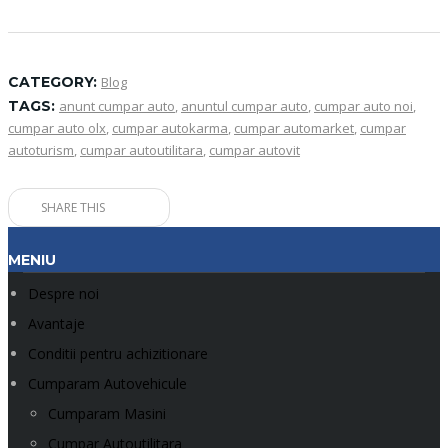
CATEGORY:
Blog
TAGS:
anunt cumpar auto
,
anuntul cumpar auto
,
cumpar auto noi
,
cumpar auto olx
,
cumpar autokarma
,
cumpar automarket
,
cumpar
autoturism
,
cumpar autoutilitara
,
cumpar autovit
SHARE THIS
MENIU
Despre noi
Avantaje
Conditii pentru achizitionare
Cumparam Autovehicule
Cumparam Masini
Cumpar Autoutilitara