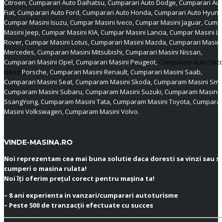
Citroen, Cumparari Auto Daihatsu, Cumparari Auto Dodge, Cumparari Au
Fiat, Cumparari Auto Ford, Cumparari Auto Honda, Cumparari Auto Hyund
Cumpar Masini Isuzu, Cumpar Masini Iveco, Cumpar Masini Jaguar, Cump
Masini Jeep, Cumpar Masini KIA, Cumpar Masini Lancia, Cumpar Masini L
Rover, Cumpar Masini Lotus, Cumparari Masini Mazda, Cumparari Masini
Mercedes, Cumparari Masini Mitsubishi, Cumparari Masini Nissan,
Cumparari Masini Opel, Cumparari Masini Peugeot,
Cumparam Auto Sec
Hand
Porsche, Cumparari Masini Renault, Cumparari Masini Saab,
Cumparari Masini Seat, Cumparam Masini Skoda, Cumparam Masini Sma
Cumparam Masini Subaru, Cumparam Masini Suzuki, Cumparam Masini
SsangYong, Cumparam Masini Tata, Cumparam Masini Toyota, Cumpar
Masini Volkswagen, Cumparam Masini Volvo.
VINDE-MASINA.RO
Noi reprezentam cea mai buna solutie daca doresti sa vinzi sau s
cumperi o masina rulata!
Noi îți oferim prețul corect pentru mașina ta!
– 8 ani experienta in vanzari/cumparari autoturisme
– Peste 500 de tranzacții efectuate cu succes