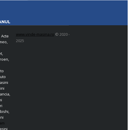
ANUL
www.vinde-masina.ro
© 2020 -
 Acte
2025
omeo,
t,
roen,
o
uto
Auto
asini
ini
ancia,
ni
ri
bishi,
ni
am
sini