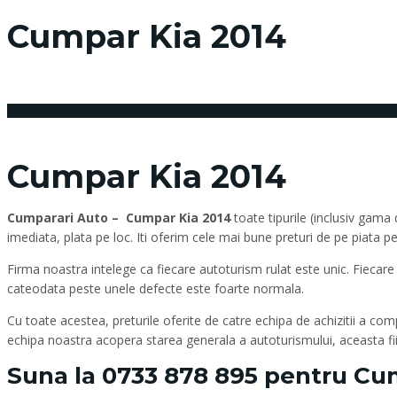
Cumpar Kia 2014
3 noiembrie 2016
Posted by:
admin_vindemasina
Cumpar Kia 2014
Cumparari Auto – Cumpar Kia 2014
toate tipurile (inclusiv gama
imediata, plata pe loc. Iti oferim cele mai bune preturi de pe piata p
Firma noastra intelege ca fiecare autoturism rulat este unic. Fiecare
cateodata peste unele defecte este foarte normala.
Cu toate acestea, preturile oferite de catre echipa de achizitii a com
echipa noastra acopera starea generala a autoturismului, aceasta fiind
Suna la
0733 878 895
pentru Cum