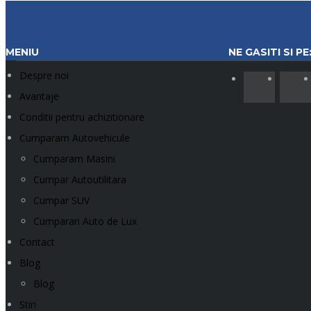
MENIU
NE GASITI SI PE
Despre noi
Avantaje
Conditii pentru achizitionare
Cumparam Autovehicule
Cumparam Masini
Cumpar Autoutilitara
Cumpar SUV
Cumparari Auto de Lux
Contact
Blog
Blog
Stiri