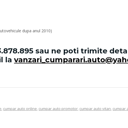
 autovehicule dupa anul 2010)
.878.895
sau ne poti trimite deta
l la
vanzari_cumparari.auto@ya
e
,
cumpar auto online
,
cumpar auto promotor
,
cumpar auto vitan
,
cumpar 