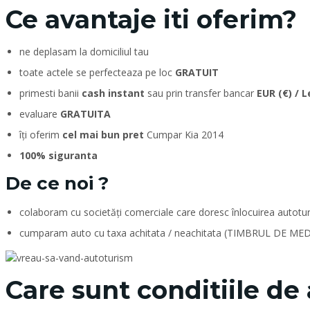
Ce avantaje iti oferim?
ne deplasam la domiciliul tau
toate actele se perfecteaza pe loc
GRATUIT
primesti banii
cash instant
sau prin transfer bancar
EUR (€) / L
evaluare
GRATUITA
îți oferim
cel mai bun pret
Cumpar Kia 2014
100% siguranta
De ce noi ?
colaboram cu societăți comerciale care doresc înlocuirea autotur
cumparam auto cu taxa achitata / neachitata (TIMBRUL DE MED
Care sunt conditiile de