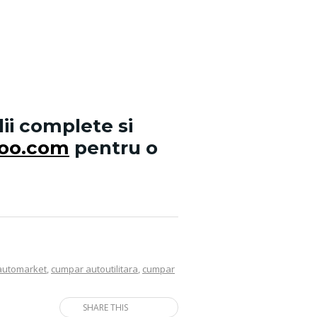
lii complete si
hoo.com
pentru o
automarket
,
cumpar autoutilitara
,
cumpar
SHARE THIS