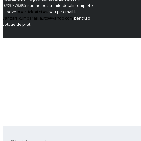
0733.878.895
sau ne poti trimite detalii complete
si poze
« « click aici »»
sau pe email la
vanzari_cumparari.auto@yahoo.com
pentru o
cotatie de pret.
SEARCH