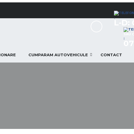
:
L-D: 
SAU 
:
07
TIONARE
CUMPARAM AUTOVEHICULE
CONTACT