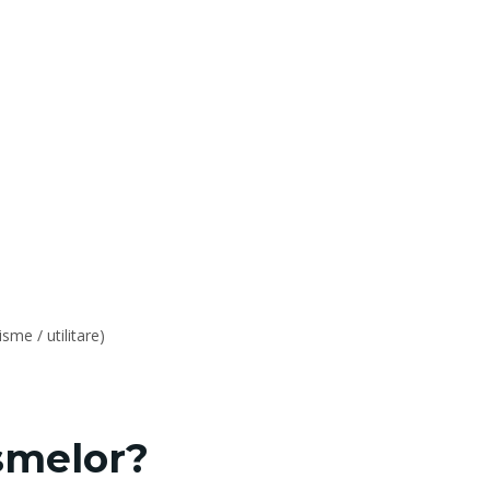
me / utilitare)
ismelor?