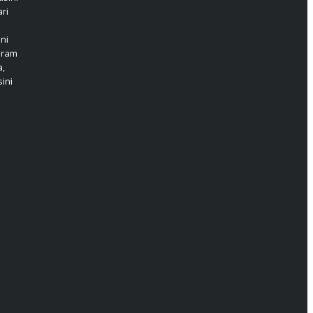
ri
ni
aram
a,
ini