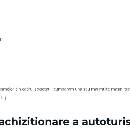
ei
ismelor din cadrul societatii (cumparam una sau mai multe masini turis
IU)
 achizitionare a autotur