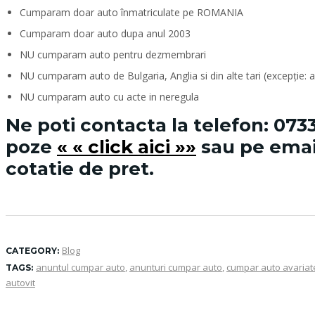
Cumparam doar auto înmatriculate pe ROMANIA
Cumparam doar auto dupa anul 2003
NU cumparam auto pentru dezmembrari
NU cumparam auto de Bulgaria, Anglia si din alte tari (excepție:
NU cumparam auto cu acte in neregula
Ne poti contacta la telefon:
0733
poze
« « click aici »»
sau pe emai
cotatie de pret.
Blog
CATEGORY:
anuntul cumpar auto
,
anunturi cumpar auto
,
cumpar auto avariat
TAGS:
autovit