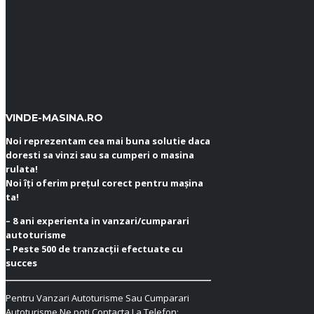
VINDE-MASINA.RO
Noi reprezentam cea mai buna solutie daca
doresti sa vinzi sau sa cumperi o masina
rulata!
Noi îți oferim prețul corect pentru mașina
ta!
– 8 ani experienta in vanzari/cumparari
autoturisme
– Peste 500 de tranzacții efectuate cu
succes
Pentru Vanzari Autoturisme Sau Cumparari
Autoturisme Ne poti Contacta La Telefon: