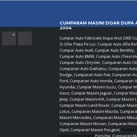
:
CUMPARAM MASINI DOAR DUPA 
2004
Cumpar Auto Fabricate Dupa Anul 2005 Cu
Si Ofer Plata Pe Loc: Cumpar Auto Alfa R
Cumpar Auto Audi, Cumpar Auto Bentley,
Cumpar Auto BMW, Cumpar Auto Chevrole
Cumpar Auto Chrysler, Cumparari Auto Cit
Cumparari Auto Daihatsu, Cumparari Aut
Dodge, Cumparari Auto Fiat, Cumparari A
Ford, Cumparari Auto Honda, Cumparari 
Hyundai, Cumpar Masini Isuzu, Cumpar M
Iveco, Cumpar Masini Jaguar, Cumpar Mas
Jeep, Cumpar Masini KIA, Cumpar Masini L
Cumpar Masini Land Rover, Cumpar Masi
Lotus, Cumparari Masini Mazda, Cumpara
Masini Mercedes, Cumparari Masini Mitsu
Cumparari Masini Nissan, Cumparari Masi
Opel, Cumparari Masini Peugeot,
Cumpar
Auto Second Hand
Porsche, Cumparari Ma