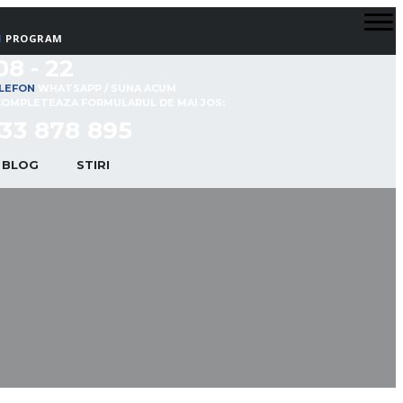
PROGRAM
08 - 22
WHATSAPP / SUNA ACUM
COMPLETEAZA FORMULARUL DE MAI JOS:
33 878 895
BLOG
STIRI