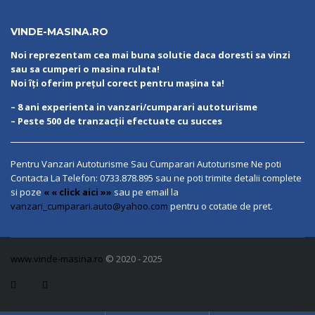
VINDE-MASINA.RO
Noi reprezentam cea mai buna solutie daca doresti sa vinzi
sau sa cumperi o masina rulata!
Noi îți oferim prețul corect pentru mașina ta!
– 8 ani experienta in vanzari/cumparari autoturisme
– Peste 500 de tranzacții efectuate cu succes
Pentru Vanzari Autoturisme Sau Cumparari Autoturisme Ne poti
Contacta La Telefon:
0733.878.895
sau ne poti trimite detalii complete
si poze
« « click aici »»
sau pe email la
vanzari_cumparari.auto@yahoo.com
pentru o cotatie de pret.
www.vinde-masina.ro
© 2020 - 2025