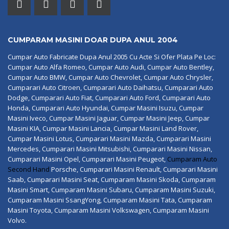
CUMPARAM MASINI DOAR DUPA ANUL 2004
Cumpar Auto Fabricate Dupa Anul 2005 Cu Acte Si Ofer Plata Pe Loc:
Cumpar Auto Alfa Romeo, Cumpar Auto Audi, Cumpar Auto Bentley,
Cumpar Auto BMW, Cumpar Auto Chevrolet, Cumpar Auto Chrysler,
Cumparari Auto Citroen, Cumparari Auto Daihatsu, Cumparari Auto
Dodge, Cumparari Auto Fiat, Cumparari Auto Ford, Cumparari Auto
Honda, Cumparari Auto Hyundai, Cumpar Masini Isuzu, Cumpar
Masini Iveco, Cumpar Masini Jaguar, Cumpar Masini Jeep, Cumpar
Masini KIA, Cumpar Masini Lancia, Cumpar Masini Land Rover,
Cumpar Masini Lotus, Cumparari Masini Mazda, Cumparari Masini
Mercedes, Cumparari Masini Mitsubishi, Cumparari Masini Nissan,
Cumparari Masini Opel, Cumparari Masini Peugeot,
Cumparam Auto
Second Hand
Porsche, Cumparari Masini Renault, Cumparari Masini
Saab, Cumparari Masini Seat, Cumparam Masini Skoda, Cumparam
Masini Smart, Cumparam Masini Subaru, Cumparam Masini Suzuki,
Cumparam Masini SsangYong, Cumparam Masini Tata, Cumparam
Masini Toyota, Cumparam Masini Volkswagen, Cumparam Masini
Volvo.