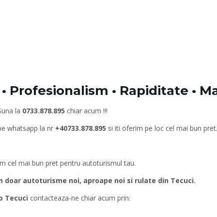
 Profesionalism • Rapiditate • M
Suna la
0733.878.895
chiar acum !!!
 pe whatsapp la nr
+40733.878.895
si iti oferim pe loc cel mai bun pret
rim cel mai bun pret pentru autoturismul tau.
oar autoturisme noi, aproape noi si rulate din Tecuci.
o Tecuci
contacteaza-ne chiar acum prin: