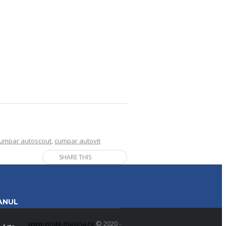
umpar autoscout
,
cumpar autovit
SHARE THIS
ANUL
www.vinde-masina.ro
© 2020 -