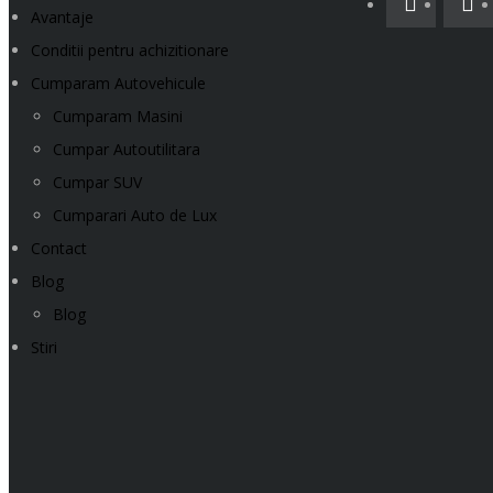
Avantaje
Conditii pentru achizitionare
Cumparam Autovehicule
Cumparam Masini
Cumpar Autoutilitara
Cumpar SUV
Cumparari Auto de Lux
Contact
Blog
Blog
Stiri