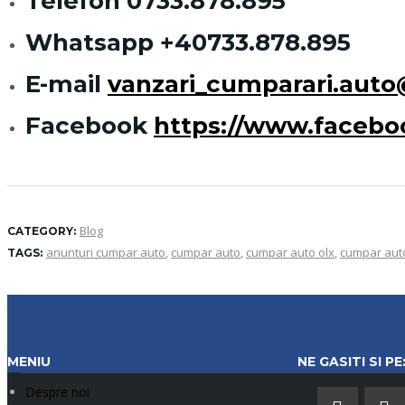
Telefon
0733.878.895
Whatsapp
+40733.878.895
E-mail
vanzari_cumparari.aut
Facebook
https://www.faceb
Blog
CATEGORY:
anunturi cumpar auto
,
cumpar auto
,
cumpar auto olx
,
cumpar auto
TAGS:
MENIU
NE GASITI SI PE
Despre noi