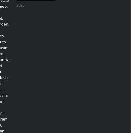
 Acte
2025
omeo,
t,
roen,
o
uto
Auto
asini
ini
ancia,
ni
ri
bishi,
ni
am
sini
ri
ni
aram
a,
ini