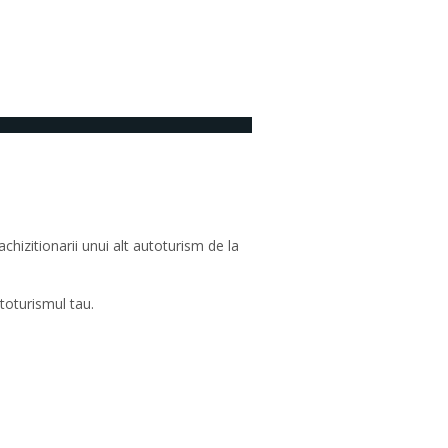
Niciun comentariu
hizitionarii unui alt autoturism de la
toturismul tau.