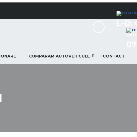
:
L-D: 
SAU 
:
07
TIONARE
CUMPARAM AUTOVEHICULE
CONTACT
I