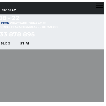
PROGRAM
08 - 22
WHATSAPP / SUNA ACUM
COMPLETEAZA FORMULARUL DE MAI JOS:
33 878 895
BLOG
STIRI