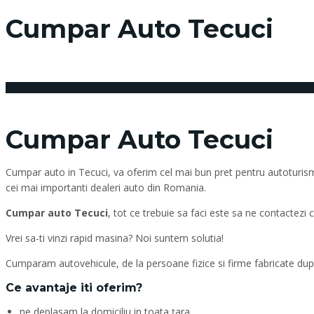
Cumpar Auto Tecuci
3 februarie 2018
Posted by:
admin_vindemasina
Cumpar Auto Tecuci
Cumpar auto in Tecuci, va oferim cel mai bun pret pentru autoturismul
cei mai importanti dealeri auto din Romania.
Cumpar auto Tecuci
, tot ce trebuie sa faci este sa ne contactezi
Vrei sa-ti vinzi rapid masina? Noi suntem solutia!
Cumparam autovehicule, de la persoane fizice si firme fabricate dupa
Ce avantaje iti oferim?
ne deplasam la domiciliu in toata țara