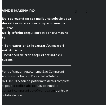
VINDE-MASINA.RO
Noi reprezentam cea mai buna solutie daca
doresti sa vinzi sau sa cumperi o masina
rulata!
Noi îți oferim prețul corect pentru mașina
ta!
– 8 ani experienta in vanzari/cumparari
autoturisme
– Peste 500 de tranzacții efectuate cu
succes
Pentru Vanzari Autoturisme Sau Cumparari
Autoturisme Ne poti Contacta La Telefon:
0733.878.895
sau ne poti trimite detalii complete
si poze
« « click aici »»
sau pe email la
vanzari_cumparari.auto@yahoo.com
pentru o
cotatie de pret.