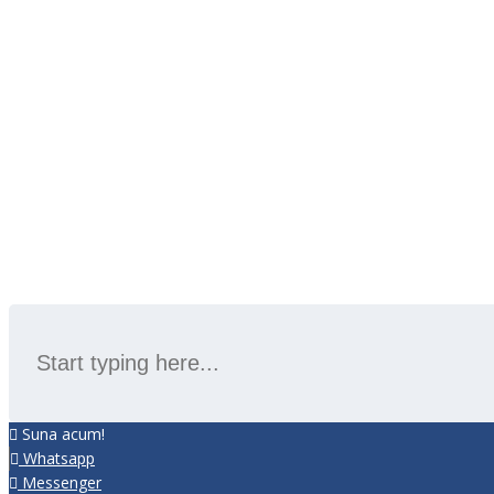
SEARCH
Suna acum!
Whatsapp
Messenger