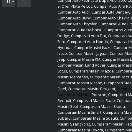
Cumpar Auto Fabricate Dupa Anul 2005 Cu
Si Ofer Plata Pe Loc: Cumpar Auto Alfa R
Cumpar Auto Audi, Cumpar Auto Bentley,
Cumpar Auto BMW, Cumpar Auto Chevrole
Cumpar Auto Chrysler, Cumparari Auto Cit
Cumparari Auto Daihatsu, Cumparari Aut
Dodge, Cumparari Auto Fiat, Cumparari A
Ford, Cumparari Auto Honda, Cumparari 
Hyundai, Cumpar Masini Isuzu, Cumpar M
Iveco, Cumpar Masini Jaguar, Cumpar Mas
Jeep, Cumpar Masini KIA, Cumpar Masini L
Cumpar Masini Land Rover, Cumpar Masi
Lotus, Cumparari Masini Mazda, Cumpara
Masini Mercedes, Cumparari Masini Mitsu
Cumparari Masini Nissan, Cumparari Masi
Opel, Cumparari Masini Peugeot,
Cumpar
Auto Second Hand
Porsche, Cumparari Ma
Renault, Cumparari Masini Saab, Cumpara
Masini Seat, Cumparam Masini Skoda,
Cumparam Masini Smart, Cumparam Masi
Subaru, Cumparam Masini Suzuki, Cump
Masini SsangYong, Cumparam Masini Tat
Cumparam Masini Toyota, Cumparam Mas