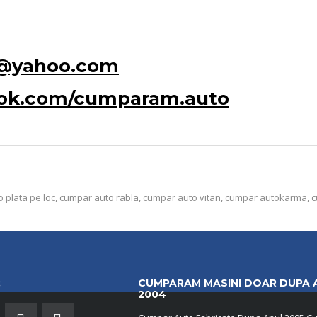
o@yahoo.com
ook.com/cumparam.auto
 plata pe loc
,
cumpar auto rabla
,
cumpar auto vitan
,
cumpar autokarma
,
c
:
CUMPARAM MASINI DOAR DUPA 
2004