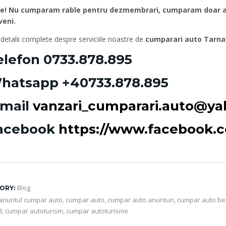
e! Nu cumparam rable pentru dezmembrari, cumparam doar aut
veni.
detalii complete despre serviciile noastre de
cumparari auto Tarna
elefon
0733.878.895
hatsapp
+40733.878.895
-mail
vanzari_cumparari.auto@y
acebook
https://www.facebook
Blog
ORY:
anuntul cumpar auto
,
cumpar auto
,
cumpar auto anunturi
,
cumpar auto be
d
,
cumpar autoturism
,
cumpar autoturisme