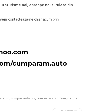
oturisme noi, aproape noi si rulate din
veni
contacteaza-ne chiar acum prin:
ahoo.com
.com/cumparam.auto
stauto
,
cumpar auto olx
,
cumpar auto online
,
cumpar