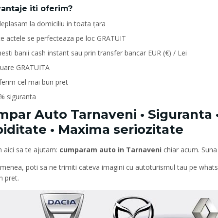
antaje iti oferim?
eplasam la domiciliu in toata țara
te actele se perfecteaza pe loc GRATUIT
esti banii cash instant sau prin transfer bancar EUR (€) / Lei
luare GRATUITA
oferim cel mai bun pret
% siguranta
par Auto Tarnaveni • Siguranta •
iditate • Maxima seriozitate
 aici sa te ajutam:
cumparam auto in Tarnaveni
chiar acum. Suna
menea, poti sa ne trimiti cateva imagini cu autoturismul tau pe what
 pret.