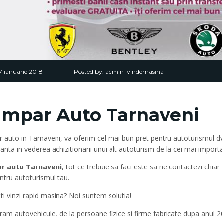
7 ianuarie 2018
Posted by:
admin_vindemasina
mpar Auto Tarnaveni
auto in Tarnaveni, va oferim cel mai bun pret pentru autoturismul dvs
anta in vederea achizitionarii unui alt autoturism de la cei mai import
r auto Tarnaveni
, tot ce trebuie sa faci este sa ne contactezi chia
ntru autoturismul tau.
-ti vinzi rapid masina? Noi suntem solutia!
m autovehicule, de la persoane fizice si firme fabricate dupa anul 200