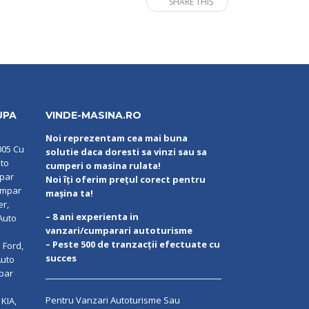
SHARE THIS
UPA
VINDE-MASINA.RO
Noi reprezentam cea mai buna
005 Cu
solutie daca doresti sa vinzi sau sa
uto
cumperi o masina rulata!
mpar
Noi îți oferim prețul corect pentru
umpar
mașina ta!
er,
– 8 ani experienta in
Auto
vanzari/cumparari autoturisme
– Peste 500 de tranzacții efectuate cu
 Ford,
succes
Auto
par
Pentru Vanzari Autoturisme Sau
KIA,