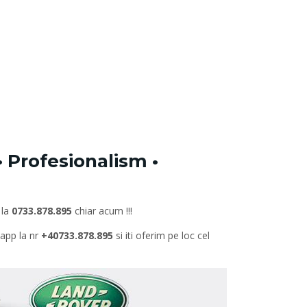
 Profesionalism •
 la
0733.878.895
chiar acum !!!
sapp la nr
+40733.878.895
si iti oferim pe loc cel