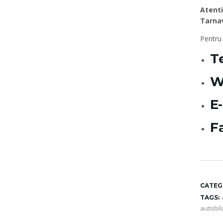
Atenti
Tarna
Pentru 
T
W
E
F
CATEG
TAGS:
autobil