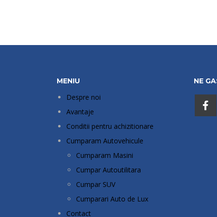
MENIU
NE GAS
Despre noi
Avantaje
Conditii pentru achizitionare
Cumparam Autovehicule
Cumparam Masini
Cumpar Autoutilitara
Cumpar SUV
Cumparari Auto de Lux
Contact