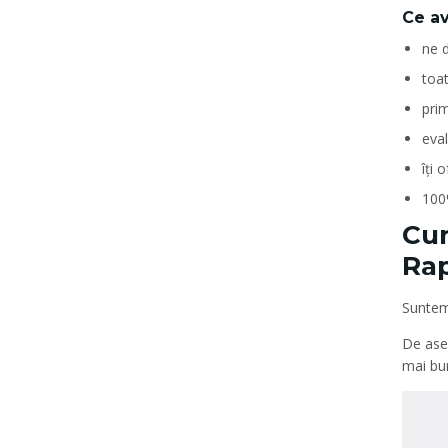
Ce av
ne d
toa
prim
eva
îți 
100
Cum
Rap
Suntem
De ase
mai bun