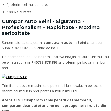
îți oferim cel mai bun pret
100% siguranta
Cumpar Auto Seini • Siguranta •
Profesionalism • Rapiditate • Maxima
seriozitate
Suntem aici sa te ajutam:
cumparam auto in Seini
chiar acum.
Suna la
0733.878.895
chiar acum !!!
De asemenea, poti sa ne trimiti cateva imagini cu autoturismul tau
pe whatsapp la nr
+40733.878.895
si iti oferim pe loc cel mai bun
pret.
Trimite-ne pozele masinii tale pe e-mail la si evaluam pe loc, iti
oferim cel mai bun pret pentru autoturismul tau.
Atentie! Nu cumparam rable pentru dezmembrari,
cumparam doar autoturisme noi, aproape noi si rulate din
Seini.