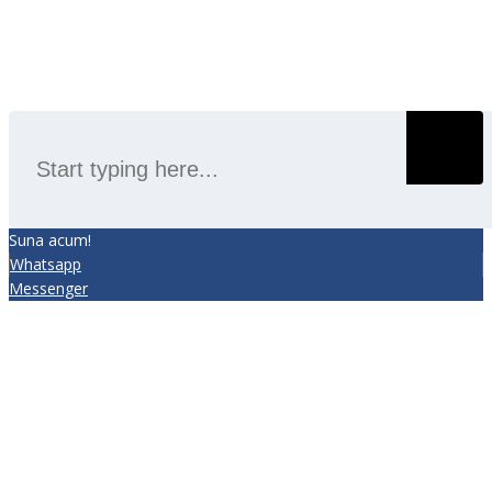
SEARCH
Suna acum!
Whatsapp
Messenger