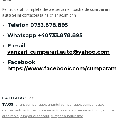
Pentru detalii complete despre serviciile noastre de
cumparari
auto Seini
contacteaza-ne chiar acum prin:
Telefon
0733.878.895
Whatsapp
+40733.878.895
E-mail
vanzari_cumparari.auto@yahoo.com
Facebook
https://www.facebook.com/cumparam
CATEGORY:
Blog
TAGS:
anunt cumpar auto
,
anuntul cumpar auto
,
cumpar auto
,
cumpar auto autobest
,
cumpar auto avariate
,
cumpar auto noi
,
cumpar
auto rabla
,
cumpar autoscout
,
cumpar autoturisme