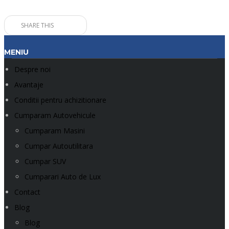
SHARE THIS
MENIU
Despre noi
Avantaje
Conditii pentru achizitionare
Cumparam Autovehicule
Cumparam Masini
Cumpar Autoutilitara
Cumpar SUV
Cumparari Auto de Lux
Contact
Blog
Blog