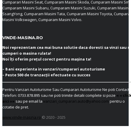
Cumparari Masini Seat, Cumparam Masini Skoda, Cumparam Masini Sma
Cumparam Masini Subaru, Cumparam Masini Suzuki, Cumparam Masini
SsangYong, Cumparam Masini Tata, Cumparam Masini Toyota, Cumpar
Masini Volkswagen, Cumparam Masini Volvo.
VINDE-MASINA.RO
Noi reprezentam cea mai buna solutie daca doresti sa vinzi sau s
cumperi o masina rulata!
Noi îți oferim prețul corect pentru mașina ta!
– 8 ani experienta in vanzari/cumparari autoturisme
– Peste 500 de tranzacții efectuate cu succes
Pentru Vanzari Autoturisme Sau Cumparari Autoturisme Ne poti Contacta
Telefon:
0733.878.895
sau ne poti trimite detalii complete si poze
« « clic
aici »»
sau pe email la
vanzari_cumparari.auto@yahoo.com
pentru o
cotatie de pret.
www.vinde-masina.ro
© 2020 - 2025