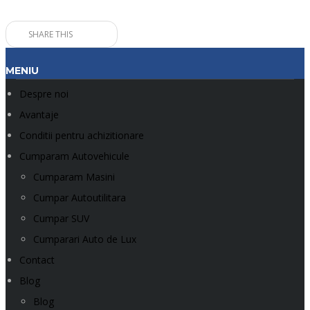
SHARE THIS
MENIU
Despre noi
Avantaje
Conditii pentru achizitionare
Cumparam Autovehicule
Cumparam Masini
Cumpar Autoutilitara
Cumpar SUV
Cumparari Auto de Lux
Contact
Blog
Blog