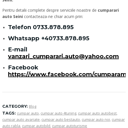
Pentru detalii complete despre serviciile noastre de
cumparari
auto Seini
contacteaza-ne chiar acum prin:
Telefon
0733.878.895
Whatsapp
+40733.878.895
E-mail
vanzari_cumparari.auto@yahoo.com
Facebook
https://www.facebook.com/cumparam
CATEGORY:
Blog
TAGS:
cumpar auto
,
cumpar auto 4tuning
,
cumpar auto autobest
,
cumpar auto avariate
,
cumpar auto bestauto
,
cumpar auto noi
,
cumpar
auto rabla
,
cumpar autobild
,
cumpar autoturisme