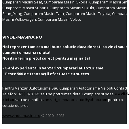
Cumparari Masini Seat, Cumparam Masini Skoda, Cumparam Masini Sma
Cumparam Masini Subaru, Cumparam Masini Suzuki, Cumparam Masini
SsangYong, Cumparam Masini Tata, Cumparam Masini Toyota, Cumpar
Masini Volkswagen, Cumparam Masini Volvo.
VINDE-MASINA.RO
Noi reprezentam cea mai buna solutie daca doresti sa vinzi sau s
cumperi o masina rulata!
Noi îți oferim prețul corect pentru mașina ta!
– 8 ani experienta in vanzari/cumparari autoturisme
– Peste 500 de tranzacții efectuate cu succes
Pentru Vanzari Autoturisme Sau Cumparari Autoturisme Ne poti Contacta
Telefon:
0733.878.895
sau ne poti trimite detalii complete si poze
« « clic
aici »»
sau pe email la
vanzari_cumparari.auto@yahoo.com
pentru o
cotatie de pret.
www.vinde-masina.ro
© 2020 - 2025