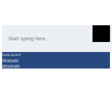
SEARCH
Suna acum!
Whatsapp
Messenger