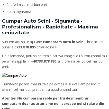
îți oferim cel mai bun pret
100% siguranta
Cumpar Auto Seini • Siguranta •
Profesionalism • Rapiditate • Maxima
seriozitate
Suntem aici sa te ajutam:
cumparam auto in Seini
chiar acum.
Suna la
0733.878.895
chiar acum !!!
De asemenea, poti sa ne trimiti cateva imagini cu autoturismul tau
pe whatsapp la nr
+40733.878.895
si iti oferim pe loc cel mai bun
pret.
Trimite-ne pozele masinii tale pe e-mail la si evaluam pe loc, iti
oferim cel mai bun pret pentru autoturismul tau.
Atentie! Nu cumparam rable pentru dezmembrari,
cumparam doar autoturisme noi, aproape noi si rulate din
Seini.