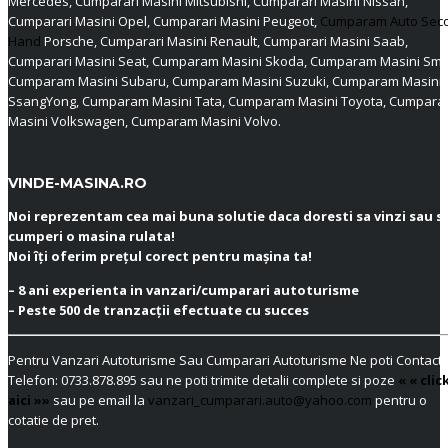
Mercedes, Cumparari Masini Mitsubishi, Cumparari Masini Nissan,
Cumparari Masini Opel, Cumparari Masini Peugeot,
Cumparam Auto Sec
Hand
Porsche, Cumparari Masini Renault, Cumparari Masini Saab,
Cumparari Masini Seat, Cumparam Masini Skoda, Cumparam Masini Sma
Cumparam Masini Subaru, Cumparam Masini Suzuki, Cumparam Masini
SsangYong, Cumparam Masini Tata, Cumparam Masini Toyota, Cumpar
Masini Volkswagen, Cumparam Masini Volvo.
VINDE-MASINA.RO
Noi reprezentam cea mai buna solutie daca doresti sa vinzi sau s
cumperi o masina rulata!
Noi îți oferim prețul corect pentru mașina ta!
– 8 ani experienta in vanzari/cumparari autoturisme
– Peste 500 de tranzacții efectuate cu succes
Pentru Vanzari Autoturisme Sau Cumparari Autoturisme Ne poti Contacta
Telefon:
0733.878.895
sau ne poti trimite detalii complete si poze
« « clic
aici »»
sau pe email la
vanzari_cumparari.auto@yahoo.com
pentru o
cotatie de pret.