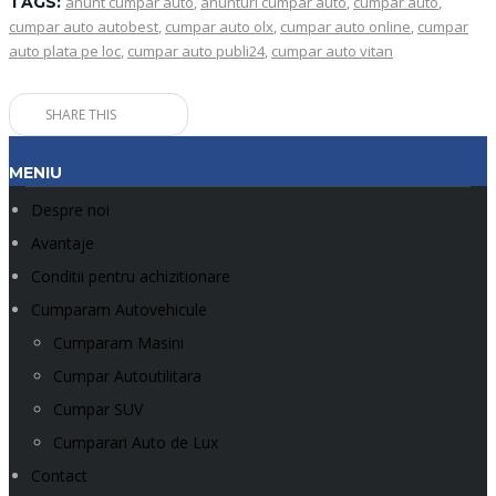
TAGS:
anunt cumpar auto
,
anunturi cumpar auto
,
cumpar auto
,
cumpar auto autobest
,
cumpar auto olx
,
cumpar auto online
,
cumpar
auto plata pe loc
,
cumpar auto publi24
,
cumpar auto vitan
SHARE THIS
MENIU
Despre noi
Avantaje
Conditii pentru achizitionare
Cumparam Autovehicule
Cumparam Masini
Cumpar Autoutilitara
Cumpar SUV
Cumparari Auto de Lux
Contact