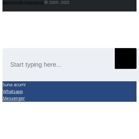
www.vinde-masina.ro
© 2020 - 2025
SEARCH
Suna acum!
Whatsapp
Messenger