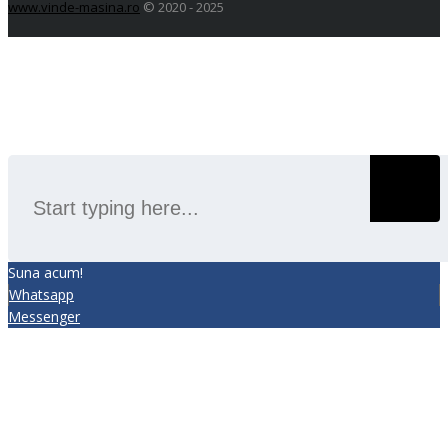
www.vinde-masina.ro
© 2020 - 2025
SEARCH
Suna acum!
Whatsapp
Messenger