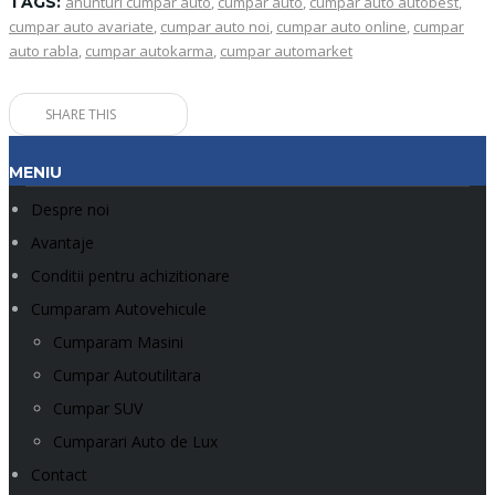
TAGS:
anunturi cumpar auto
,
cumpar auto
,
cumpar auto autobest
,
cumpar auto avariate
,
cumpar auto noi
,
cumpar auto online
,
cumpar
auto rabla
,
cumpar autokarma
,
cumpar automarket
SHARE THIS
MENIU
Despre noi
Avantaje
Conditii pentru achizitionare
Cumparam Autovehicule
Cumparam Masini
Cumpar Autoutilitara
Cumpar SUV
Cumparari Auto de Lux
Contact