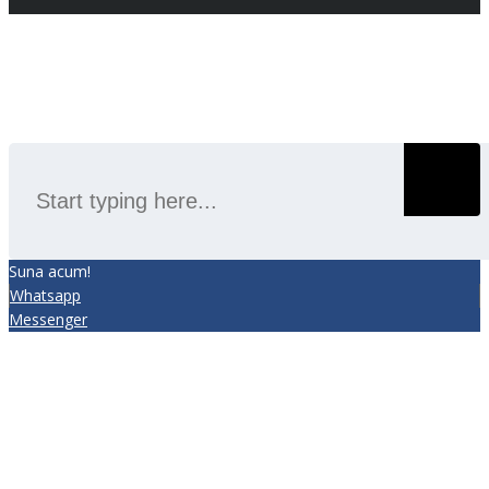
SEARCH
Suna acum!
Whatsapp
Messenger