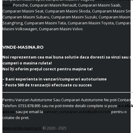
Hand
Porsche, Cumparari Masini Renault, Cumparari Masini Saab,
Cumparari Masini Seat, Cumparam Masini Skoda, Cumparam Masini Sma
Cumparam Masini Subaru, Cumparam Masini Suzuki, Cumparam Masini
SsangYong, Cumparam Masini Tata, Cumparam Masini Toyota, Cumpar
Masini Volkswagen, Cumparam Masini Volvo.
VINDE-MASINA.RO
Noi reprezentam cea mai buna solutie daca doresti sa vinzi sau s
cumperi o masina rulata!
Noi îți oferim prețul corect pentru mașina ta!
– 8 ani experienta in vanzari/cumparari autoturisme
– Peste 500 de tranzacții efectuate cu succes
Pentru Vanzari Autoturisme Sau Cumparari Autoturisme Ne poti Contacta
Telefon:
0733.878.895
sau ne poti trimite detalii complete si poze
« « clic
aici »»
sau pe email la
vanzari_cumparari.auto@yahoo.com
pentru o
cotatie de pret.
www.vinde-masina.ro
© 2020 - 2025