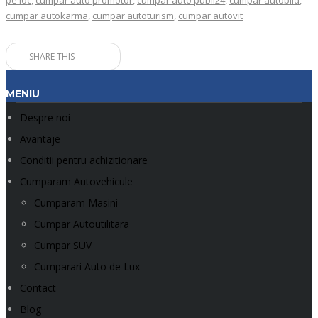
pe loc
,
cumpar auto promotor
,
cumpar auto publi24
,
cumpar autobild
,
cumpar autokarma
,
cumpar autoturism
,
cumpar autovit
SHARE THIS
MENIU
Despre noi
Avantaje
Conditii pentru achizitionare
Cumparam Autovehicule
Cumparam Masini
Cumpar Autoutilitara
Cumpar SUV
Cumparari Auto de Lux
Contact
Blog