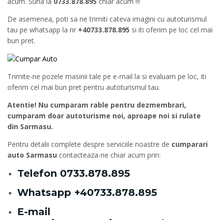
acum. Suna la
0733.878.895
chiar acum !!!
De asemenea, poti sa ne trimiti cateva imagini cu autoturismul
tau pe whatsapp la nr
+40733.878.895
si iti oferim pe loc cel mai
bun pret.
Trimite-ne pozele masinii tale pe e-mail la si evaluam pe loc, iti
oferim cel mai bun pret pentru autoturismul tau.
Atentie! Nu cumparam rable pentru dezmembrari,
cumparam doar autoturisme noi, aproape noi si rulate
din Sarmasu.
Pentru detalii complete despre serviciile noastre de
cumparari
auto Sarmasu
contacteaza-ne chiar acum prin:
Telefon
0733.878.895
Whatsapp
+40733.878.895
E-mail