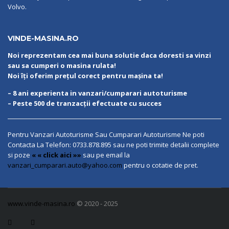
Volvo.
VINDE-MASINA.RO
Noi reprezentam cea mai buna solutie daca doresti sa vinzi
sau sa cumperi o masina rulata!
Noi îți oferim prețul corect pentru mașina ta!
– 8 ani experienta in vanzari/cumparari autoturisme
– Peste 500 de tranzacții efectuate cu succes
Pentru Vanzari Autoturisme Sau Cumparari Autoturisme Ne poti
Contacta La Telefon:
0733.878.895
sau ne poti trimite detalii complete
si poze
« « click aici »»
sau pe email la
vanzari_cumparari.auto@yahoo.com
pentru o cotatie de pret.
www.vinde-masina.ro
© 2020 - 2025