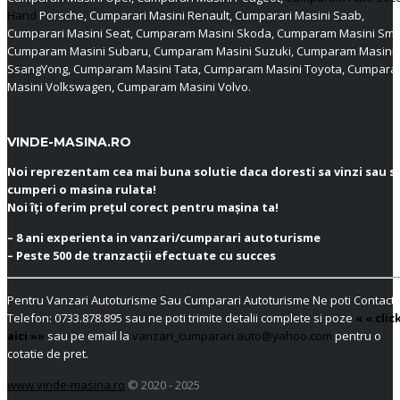
Hand
Porsche, Cumparari Masini Renault, Cumparari Masini Saab,
Cumparari Masini Seat, Cumparam Masini Skoda, Cumparam Masini Sma
Cumparam Masini Subaru, Cumparam Masini Suzuki, Cumparam Masini
SsangYong, Cumparam Masini Tata, Cumparam Masini Toyota, Cumpar
Masini Volkswagen, Cumparam Masini Volvo.
VINDE-MASINA.RO
Noi reprezentam cea mai buna solutie daca doresti sa vinzi sau s
cumperi o masina rulata!
Noi îți oferim prețul corect pentru mașina ta!
– 8 ani experienta in vanzari/cumparari autoturisme
– Peste 500 de tranzacții efectuate cu succes
Pentru Vanzari Autoturisme Sau Cumparari Autoturisme Ne poti Contacta
Telefon:
0733.878.895
sau ne poti trimite detalii complete si poze
« « clic
aici »»
sau pe email la
vanzari_cumparari.auto@yahoo.com
pentru o
cotatie de pret.
www.vinde-masina.ro
© 2020 - 2025