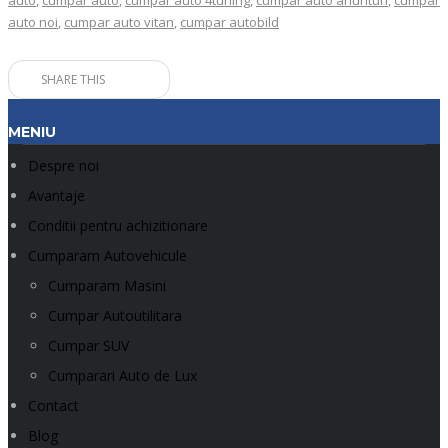
auto
,
cumpar auto
,
cumpar auto 4tuning
,
cumpar auto anunturi
,
cumpar
auto noi
,
cumpar auto vitan
,
cumpar autobild
SHARE THIS
MENIU
Despre noi
Avantaje
Conditii pentru achizitionare
Cumparam Autovehicule
Cumparam Masini
Cumpar Autoutilitara
Cumpar SUV
Cumparari Auto de Lux
Contact
Blog