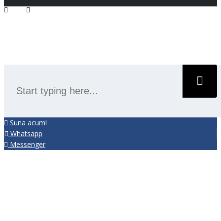
SEARCH
Suna acum!
Whatsapp
Messenger