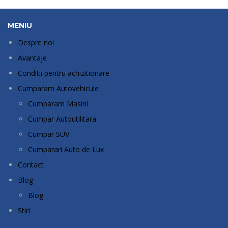
MENIU
Despre noi
Avantaje
Conditii pentru achizitionare
Cumparam Autovehicule
Cumparam Masini
Cumpar Autoutilitara
Cumpar SUV
Cumparari Auto de Lux
Contact
Blog
Blog
Stiri