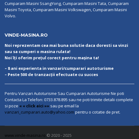
Cumparam Masini SsangYong, Cumparam Masini Tata, Cumparam
Masini Toyota, Cumparam Masini Volkswagen, Cumparam Masini
Volvo.
VINDE-MASINA.RO
Noi reprezentam cea mai buna solutie daca doresti sa vinzi
sau sa cumperi o masina rulata!
Noi îți oferim prețul corect pentru mașina ta!
– 8 ani experienta in vanzari/cumparari autoturisme
– Peste 500 de tranzacții efectuate cu succes
Pentru Vanzari Autoturisme Sau Cumparari Autoturisme Ne poti
Contacta La Telefon:
0733.878.895
sau ne poti trimite detalii complete
si poze
« « click aici »»
sau pe email la
vanzari_cumparari.auto@yahoo.com
pentru o cotatie de pret.
www.vinde-masina.ro
© 2020 - 2025