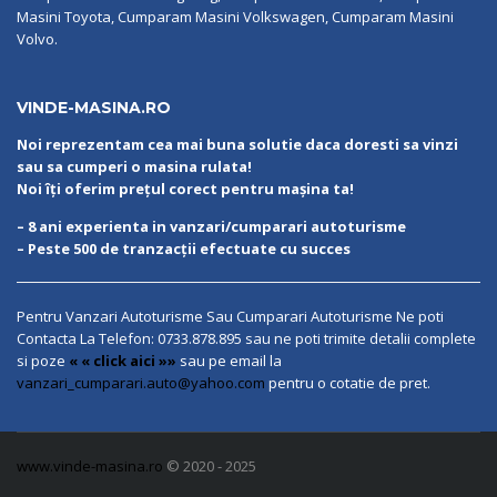
Masini Toyota, Cumparam Masini Volkswagen, Cumparam Masini
Volvo.
VINDE-MASINA.RO
Noi reprezentam cea mai buna solutie daca doresti sa vinzi
sau sa cumperi o masina rulata!
Noi îți oferim prețul corect pentru mașina ta!
– 8 ani experienta in vanzari/cumparari autoturisme
– Peste 500 de tranzacții efectuate cu succes
Pentru Vanzari Autoturisme Sau Cumparari Autoturisme Ne poti
Contacta La Telefon:
0733.878.895
sau ne poti trimite detalii complete
si poze
« « click aici »»
sau pe email la
vanzari_cumparari.auto@yahoo.com
pentru o cotatie de pret.
www.vinde-masina.ro
© 2020 - 2025