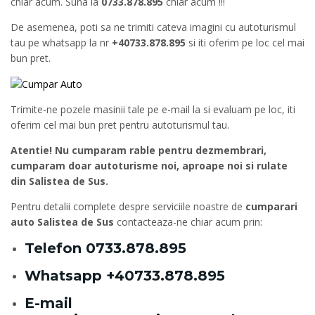
chiar acum. Suna la
0733.878.895
chiar acum !!!
De asemenea, poti sa ne trimiti cateva imagini cu autoturismul
tau pe whatsapp la nr
+40733.878.895
si iti oferim pe loc cel mai
bun pret.
Trimite-ne pozele masinii tale pe e-mail la si evaluam pe loc, iti
oferim cel mai bun pret pentru autoturismul tau.
Atentie! Nu cumparam rable pentru dezmembrari,
cumparam doar autoturisme noi, aproape noi si rulate
din Salistea de Sus.
Pentru detalii complete despre serviciile noastre de
cumparari
auto Salistea de Sus
contacteaza-ne chiar acum prin:
Telefon
0733.878.895
Whatsapp
+40733.878.895
E-mail