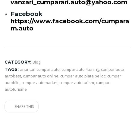
vanzari_cumparari.auto@yahoo.com
Facebook
https://www.facebook.com/cumpara
m.auto
CATEGORY:
Blog
TAGS:
anunturi cumpar auto
,
cumpar auto 4tuning
,
cumpar auto
autobest
,
cumpar auto online
,
cumpar auto plata pe loc
,
cumpar
autobild
,
cumpar automarket
,
cumpar autoturism
,
cumpar
autoturisme
SHARE THIS