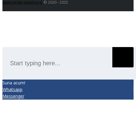
www.vinde-masina.ro
© 2020 - 2025
SEARCH
Suna acum!
Whatsapp
Messenger