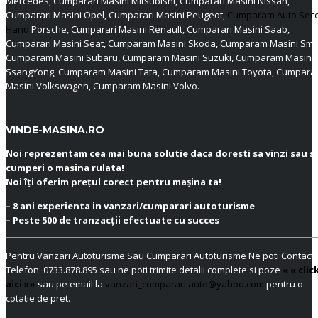
Mercedes, Cumparari Masini Mitsubishi, Cumparari Masini Nissan,
Cumparari Masini Opel, Cumparari Masini Peugeot,
Cumparam Auto Sec
Hand
Porsche, Cumparari Masini Renault, Cumparari Masini Saab,
Cumparari Masini Seat, Cumparam Masini Skoda, Cumparam Masini Sma
Cumparam Masini Subaru, Cumparam Masini Suzuki, Cumparam Masini
SsangYong, Cumparam Masini Tata, Cumparam Masini Toyota, Cumpar
Masini Volkswagen, Cumparam Masini Volvo.
VINDE-MASINA.RO
Noi reprezentam cea mai buna solutie daca doresti sa vinzi sau s
cumperi o masina rulata!
Noi îți oferim prețul corect pentru mașina ta!
– 8 ani experienta in vanzari/cumparari autoturisme
– Peste 500 de tranzacții efectuate cu succes
Pentru Vanzari Autoturisme Sau Cumparari Autoturisme Ne poti Contacta
Telefon:
0733.878.895
sau ne poti trimite detalii complete si poze
« « clic
aici »»
sau pe email la
vanzari_cumparari.auto@yahoo.com
pentru o
cotatie de pret.