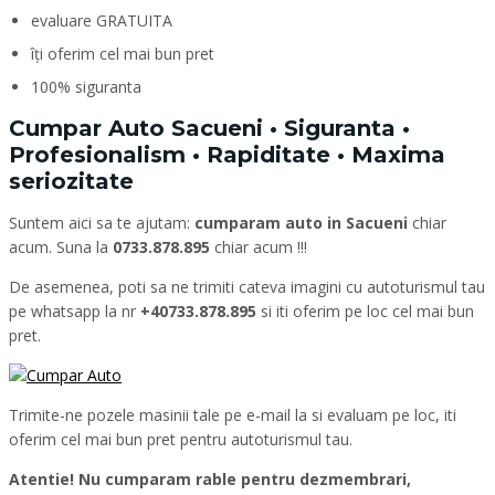
evaluare GRATUITA
îți oferim cel mai bun pret
100% siguranta
Cumpar Auto Sacueni • Siguranta •
Profesionalism • Rapiditate • Maxima
seriozitate
Suntem aici sa te ajutam:
cumparam auto in Sacueni
chiar
acum. Suna la
0733.878.895
chiar acum !!!
De asemenea, poti sa ne trimiti cateva imagini cu autoturismul tau
pe whatsapp la nr
+40733.878.895
si iti oferim pe loc cel mai bun
pret.
Trimite-ne pozele masinii tale pe e-mail la si evaluam pe loc, iti
oferim cel mai bun pret pentru autoturismul tau.
Atentie! Nu cumparam rable pentru dezmembrari,