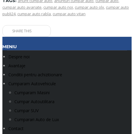
TAGS:
anunt cumpar auto
,
anunturi cumpar auto
,
cumpar auto
,
cumpar auto avariate
,
cumpar auto noi
,
cumpar auto olx
,
cumpar auto
publi24
,
cumpar auto rabla
,
cumpar auto vitan
SHARE THIS
MENIU
Despre noi
Avantaje
Conditii pentru achizitionare
Cumparam Autovehicule
Cumparam Masini
Cumpar Autoutilitara
Cumpar SUV
Cumparari Auto de Lux
Contact