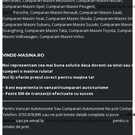
Mercedes, Cumparari Masini Mitsubishi, Cumparari Masini Nissan,
Cumparari Masini Opel, Cumparari Masini Peugeot,
Cumparam Auto Sec
Hand
Porsche, Cumparari Masini Renault, Cumparari Masini Saab,
Cumparari Masini Seat, Cumparam Masini Skoda, Cumparam Masini Sma
Cumparam Masini Subaru, Cumparam Masini Suzuki, Cumparam Masini
SsangYong, Cumparam Masini Tata, Cumparam Masini Toyota, Cumpar
Masini Volkswagen, Cumparam Masini Volvo.
VINDE-MASINA.RO
Noi reprezentam cea mai buna solutie daca doresti sa vinzi sau s
cumperi o masina rulata!
Noi îți oferim prețul corect pentru mașina ta!
– 8 ani experienta in vanzari/cumparari autoturisme
– Peste 500 de tranzacții efectuate cu succes
Pentru Vanzari Autoturisme Sau Cumparari Autoturisme Ne poti Contacta
Telefon:
0733.878.895
sau ne poti trimite detalii complete si poze
« « clic
aici »»
sau pe email la
vanzari_cumparari.auto@yahoo.com
pentru o
cotatie de pret.