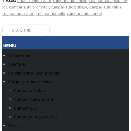
TAGS:
anunt cumpar auto
,
cumpar auto online
,
cumpar auto plata pe
loc
,
cumpar auto promotor
,
cumpar auto publi24
,
cumpar auto rabla
,
cumpar auto vitan
,
cumpar autobild
,
cumpar automarket
SHARE THIS
MENIU
Despre noi
Avantaje
Conditii pentru achizitionare
Cumparam Autovehicule
Cumparam Masini
Cumpar Autoutilitara
Cumpar SUV
Cumparari Auto de Lux
Contact