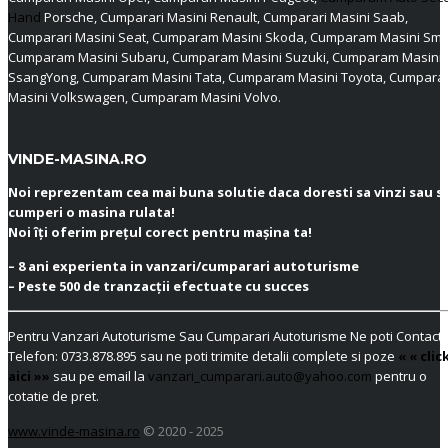
Hand
Porsche, Cumparari Masini Renault, Cumparari Masini Saab,
Cumparari Masini Seat, Cumparam Masini Skoda, Cumparam Masini Sma
Cumparam Masini Subaru, Cumparam Masini Suzuki, Cumparam Masini
SsangYong, Cumparam Masini Tata, Cumparam Masini Toyota, Cumpar
Masini Volkswagen, Cumparam Masini Volvo.
VINDE-MASINA.RO
Noi reprezentam cea mai buna solutie daca doresti sa vinzi sau s
cumperi o masina rulata!
Noi îți oferim prețul corect pentru mașina ta!
– 8 ani experienta in vanzari/cumparari autoturisme
– Peste 500 de tranzacții efectuate cu succes
Pentru Vanzari Autoturisme Sau Cumparari Autoturisme Ne poti Contacta
Telefon:
0733.878.895
sau ne poti trimite detalii complete si poze
« « clic
aici »»
sau pe email la
vanzari_cumparari.auto@yahoo.com
pentru o
cotatie de pret.
www.vinde-masina.ro
© 2020 - 2025