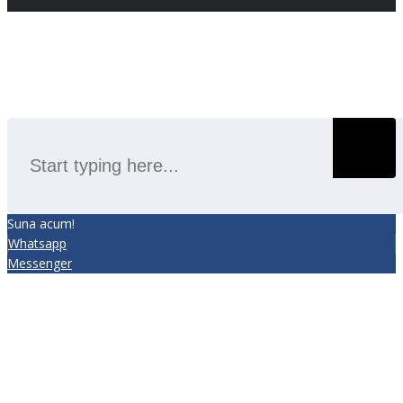
SEARCH
Suna acum!
Whatsapp
Messenger