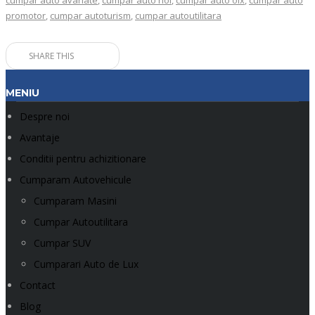
cumpar auto avariate
,
cumpar auto noi
,
cumpar auto olx
,
cumpar auto
promotor
,
cumpar autoturism
,
cumpar autoutilitara
SHARE THIS
MENIU
Despre noi
Avantaje
Conditii pentru achizitionare
Cumparam Autovehicule
Cumparam Masini
Cumpar Autoutilitara
Cumpar SUV
Cumparari Auto de Lux
Contact
Blog