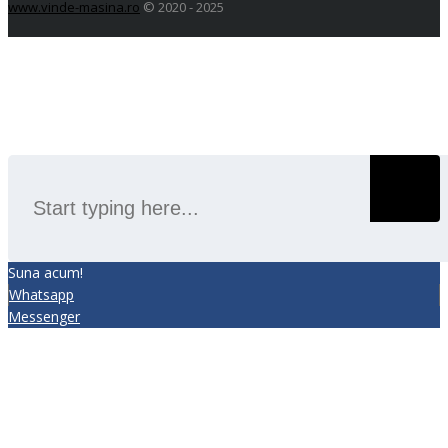
www.vinde-masina.ro
© 2020 - 2025
SEARCH
Suna acum!
Whatsapp
Messenger