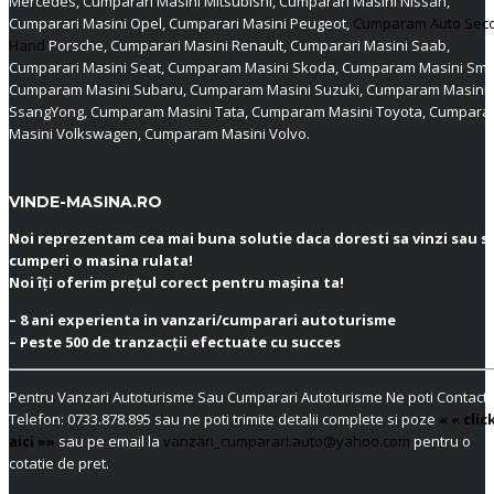
Mercedes, Cumparari Masini Mitsubishi, Cumparari Masini Nissan,
Cumparari Masini Opel, Cumparari Masini Peugeot,
Cumparam Auto Sec
Hand
Porsche, Cumparari Masini Renault, Cumparari Masini Saab,
Cumparari Masini Seat, Cumparam Masini Skoda, Cumparam Masini Sma
Cumparam Masini Subaru, Cumparam Masini Suzuki, Cumparam Masini
SsangYong, Cumparam Masini Tata, Cumparam Masini Toyota, Cumpar
Masini Volkswagen, Cumparam Masini Volvo.
VINDE-MASINA.RO
Noi reprezentam cea mai buna solutie daca doresti sa vinzi sau s
cumperi o masina rulata!
Noi îți oferim prețul corect pentru mașina ta!
– 8 ani experienta in vanzari/cumparari autoturisme
– Peste 500 de tranzacții efectuate cu succes
Pentru Vanzari Autoturisme Sau Cumparari Autoturisme Ne poti Contacta
Telefon:
0733.878.895
sau ne poti trimite detalii complete si poze
« « clic
aici »»
sau pe email la
vanzari_cumparari.auto@yahoo.com
pentru o
cotatie de pret.