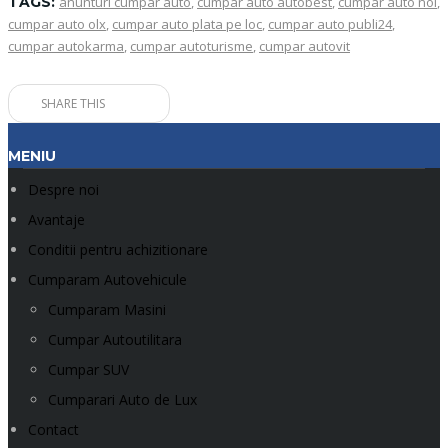
TAGS:
anunturi cumpar auto
,
cumpar auto autobest
,
cumpar auto noi
,
cumpar auto olx
,
cumpar auto plata pe loc
,
cumpar auto publi24
,
cumpar autokarma
,
cumpar autoturisme
,
cumpar autovit
SHARE THIS
MENIU
Despre noi
Avantaje
Conditii pentru achizitionare
Cumparam Autovehicule
Cumparam Masini
Cumpar Autoutilitara
Cumpar SUV
Cumparari Auto de Lux
Contact