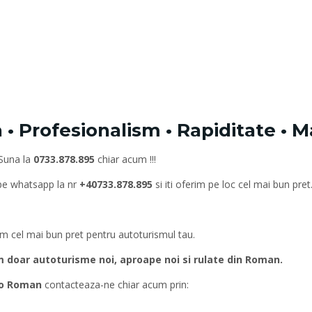
 Profesionalism • Rapiditate • M
 Suna la
0733.878.895
chiar acum !!!
 pe whatsapp la nr
+40733.878.895
si iti oferim pe loc cel mai bun pret
rim cel mai bun pret pentru autoturismul tau.
oar autoturisme noi, aproape noi si rulate din Roman.
to Roman
contacteaza-ne chiar acum prin: