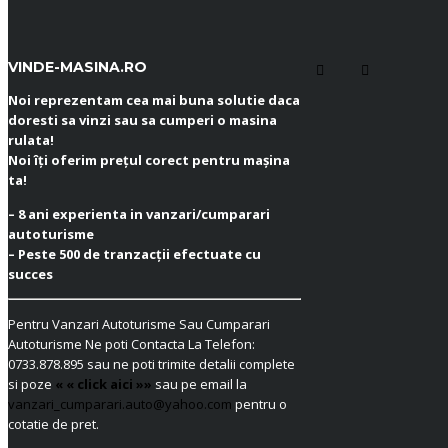
VINDE-MASINA.RO
Noi reprezentam cea mai buna solutie daca
doresti sa vinzi sau sa cumperi o masina
rulata!
Noi îți oferim prețul corect pentru mașina
ta!
– 8 ani experienta in vanzari/cumparari
autoturisme
– Peste 500 de tranzacții efectuate cu
succes
Pentru Vanzari Autoturisme Sau Cumparari
Autoturisme Ne poti Contacta La Telefon:
0733.878.895
sau ne poti trimite detalii complete
si poze
« « click aici »»
sau pe email la
vanzari_cumparari.auto@yahoo.com
pentru o
cotatie de pret.