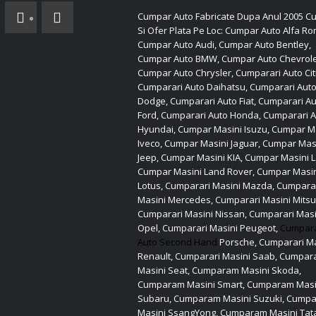
Cumpar Auto Fabricate Dupa Anul 2005 Cu
Si Ofer Plata Pe Loc: Cumpar Auto Alfa R
Cumpar Auto Audi, Cumpar Auto Bentley,
Cumpar Auto BMW, Cumpar Auto Chevrole
Cumpar Auto Chrysler, Cumparari Auto Cit
Cumparari Auto Daihatsu, Cumparari Aut
Dodge, Cumparari Auto Fiat, Cumparari A
Ford, Cumparari Auto Honda, Cumparari 
Hyundai, Cumpar Masini Isuzu, Cumpar M
Iveco, Cumpar Masini Jaguar, Cumpar Mas
Jeep, Cumpar Masini KIA, Cumpar Masini L
Cumpar Masini Land Rover, Cumpar Masi
Lotus, Cumparari Masini Mazda, Cumpara
Masini Mercedes, Cumparari Masini Mitsu
Cumparari Masini Nissan, Cumparari Masi
Opel, Cumparari Masini Peugeot,
Cumpar
Auto Second Hand
Porsche, Cumparari Ma
Renault, Cumparari Masini Saab, Cumpara
Masini Seat, Cumparam Masini Skoda,
Cumparam Masini Smart, Cumparam Masi
Subaru, Cumparam Masini Suzuki, Cump
Masini SsangYong, Cumparam Masini Tat