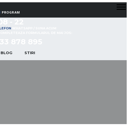
PROGRAM
08 - 22
WHATSAPP / SUNA ACUM
COMPLETEAZA FORMULARUL DE MAI JOS:
33 878 895
BLOG
STIRI