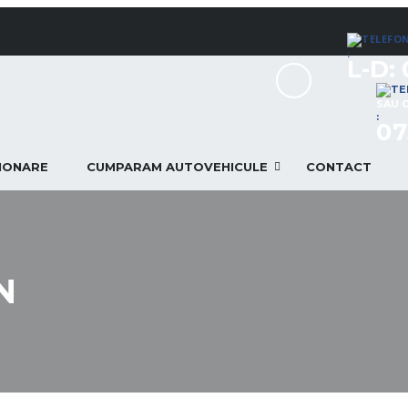
:
L-D: 
SAU 
:
07
TIONARE
CUMPARAM AUTOVEHICULE
CONTACT
N