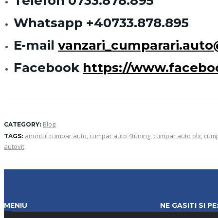
Telefon
0733.878.895
Whatsapp
+40733.878.895
E-mail
vanzari_cumparari.aut
Facebook
https://www.faceb
Blog
CATEGORY:
anuntul cumpar auto
,
cumpar auto 4tuning
,
cumpar auto olx
,
cump
TAGS:
autovit
MENIU
NE GASITI SI PE