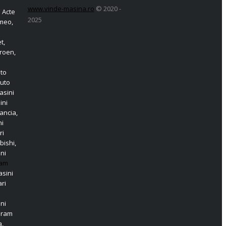
www.vinde-masina.ro
© 2020 -
 Acte
2025
omeo,
t,
roen,
o
uto
Auto
asini
ini
ancia,
ni
ri
bishi,
ni
am
sini
ri
ni
aram
a,