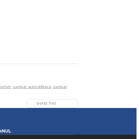
turism
,
cumpar autoutilitara
,
cumpar
SHARE THIS
ANUL