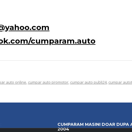
o@yahoo.com
ook.com/cumparam.auto
ar auto online
,
cumpar auto promotor
,
cumpar auto publi24
,
cumpar auto
:
CUMPARAM MASINI DOAR DUPA 
2004