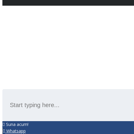
SEARCH
Suna acum!
Whatsapp