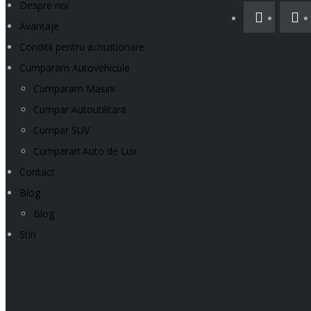
Despre noi
Avantaje
Conditii pentru achizitionare
Cumparam Autovehicule
Cumparam Masini
Cumpar Autoutilitara
Cumpar SUV
Cumparari Auto de Lux
Contact
Blog
Blog
Stiri