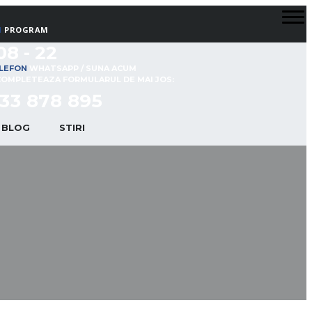
PROGRAM
08 - 22
WHATSAPP / SUNA ACUM
COMPLETEAZA FORMULARUL DE MAI JOS:
33 878 895
BLOG
STIRI