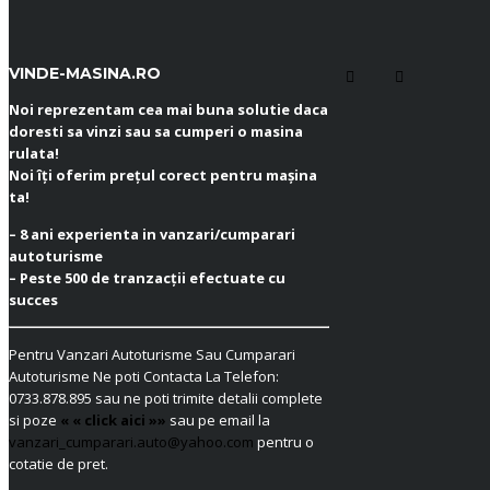
VINDE-MASINA.RO
Noi reprezentam cea mai buna solutie daca
doresti sa vinzi sau sa cumperi o masina
rulata!
Noi îți oferim prețul corect pentru mașina
ta!
– 8 ani experienta in vanzari/cumparari
autoturisme
– Peste 500 de tranzacții efectuate cu
succes
Pentru Vanzari Autoturisme Sau Cumparari
Autoturisme Ne poti Contacta La Telefon:
0733.878.895
sau ne poti trimite detalii complete
si poze
« « click aici »»
sau pe email la
vanzari_cumparari.auto@yahoo.com
pentru o
cotatie de pret.