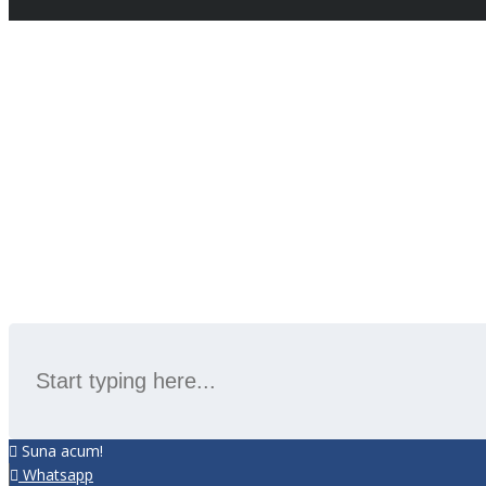
SEARCH
Suna acum!
Whatsapp