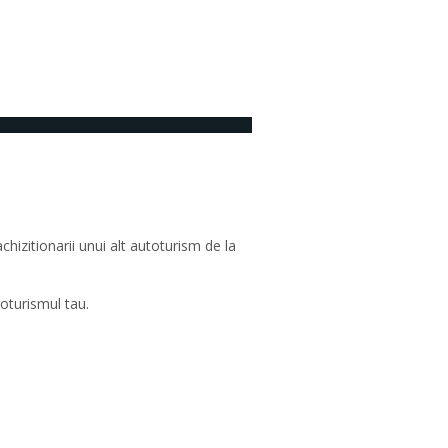
Niciun comentariu
hizitionarii unui alt autoturism de la
toturismul tau.