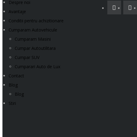
Despre noi
Avantaje
Conditii pentru achizitionare
Cumparam Autovehicule
Cumparam Masini
Cumpar Autoutilitara
Cumpar SUV
Cumparari Auto de Lux
Contact
Blog
Blog
Stiri