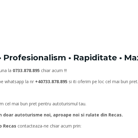
 Profesionalism • Rapiditate • Ma
Suna la
0733.878.895
chiar acum !!!
 pe whatsapp la nr
+40733.878.895
si iti oferim pe loc cel mai bun pret
rim cel mai bun pret pentru autoturismul tau.
oar autoturisme noi, aproape noi si rulate din Recas.
o Recas
contacteaza-ne chiar acum prin: