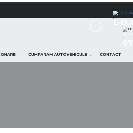
:
L-D: 
SAU 
:
07
TIONARE
CUMPARAM AUTOVEHICULE
CONTACT