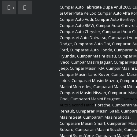
Cumpar Auto Fabricate Dupa Anul 2005 Cu
Si Ofer Plata Pe Loc: Cumpar Auto Alfa R
Cumpar Auto Audi, Cumpar Auto Bentley,
Cumpar Auto BMW, Cumpar Auto Chevrole
Cumpar Auto Chrysler, Cumparari Auto Cit
Cumparari Auto Daihatsu, Cumparari Aut
Dodge, Cumparari Auto Fiat, Cumparari A
Ford, Cumparari Auto Honda, Cumparari 
Hyundai, Cumpar Masini Isuzu, Cumpar M
Iveco, Cumpar Masini Jaguar, Cumpar Mas
Jeep, Cumpar Masini KIA, Cumpar Masini L
Cumpar Masini Land Rover, Cumpar Masi
Lotus, Cumparari Masini Mazda, Cumpara
Masini Mercedes, Cumparari Masini Mitsu
Cumparari Masini Nissan, Cumparari Masi
Opel, Cumparari Masini Peugeot,
Cumpar
Auto Second Hand
Porsche, Cumparari Ma
Renault, Cumparari Masini Saab, Cumpara
Masini Seat, Cumparam Masini Skoda,
Cumparam Masini Smart, Cumparam Masi
Subaru, Cumparam Masini Suzuki, Cump
Masini SsangYong, Cumparam Masini Tat