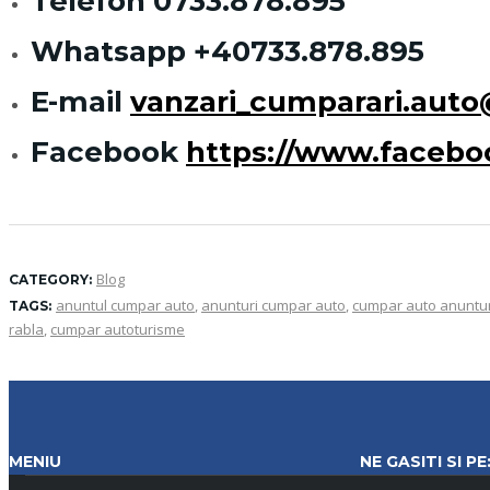
Telefon
0733.878.895
Whatsapp
+40733.878.895
E-mail
vanzari_cumparari.aut
Facebook
https://www.faceb
Blog
CATEGORY:
anuntul cumpar auto
,
anunturi cumpar auto
,
cumpar auto anuntur
TAGS:
rabla
,
cumpar autoturisme
MENIU
NE GASITI SI PE