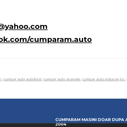
o@yahoo.com
ook.com/cumparam.auto
i
,
cumpar auto autobest
,
cumpar auto avariate
,
cumpar auto plata pe loc
,
:
CUMPARAM MASINI DOAR DUPA 
2004