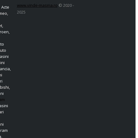
www.vinde-masina.ro
© 2020 -
 Acte
2025
omeo,
t,
roen,
o
uto
Auto
asini
ini
ancia,
ni
ri
bishi,
ni
am
sini
ri
ni
aram
a,