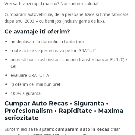
Vrei sa-ti vinzi rapid masina? Noi suntem solutia!
Cumparam autovehicule, de la persoane fizice si firme fabricate
dupa anul 2003 – cu banii jos (inclusiv gama de lux).
Ce avantaje iti oferim?
ne deplasam la domiciliu in toata țara
toate actele se perfecteaza pe loc GRATUIT
primesti banii cash instant sau prin transfer bancar EUR (€) /
Lei
evaluare GRATUITA
îți oferim cel mai bun pret
100% siguranta
Cumpar Auto Recas • Siguranta •
Profesionalism • Rapiditate • Maxima
seriozitate
Suntem aici sa te ajutam:
cumparam auto in Recas
chiar