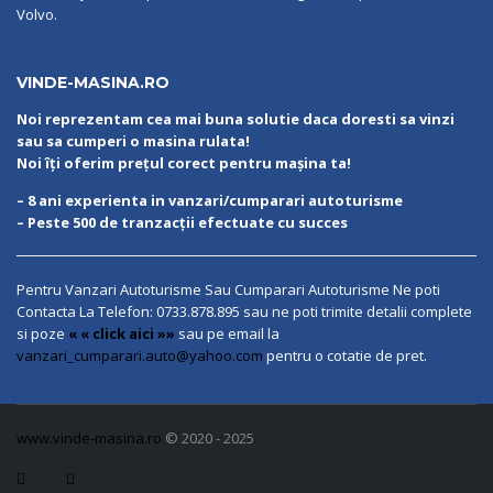
Volvo.
VINDE-MASINA.RO
Noi reprezentam cea mai buna solutie daca doresti sa vinzi
sau sa cumperi o masina rulata!
Noi îți oferim prețul corect pentru mașina ta!
– 8 ani experienta in vanzari/cumparari autoturisme
– Peste 500 de tranzacții efectuate cu succes
Pentru Vanzari Autoturisme Sau Cumparari Autoturisme Ne poti
Contacta La Telefon:
0733.878.895
sau ne poti trimite detalii complete
si poze
« « click aici »»
sau pe email la
vanzari_cumparari.auto@yahoo.com
pentru o cotatie de pret.
www.vinde-masina.ro
© 2020 - 2025