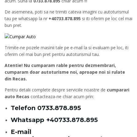
acum. Suna la
0733.878.895
chiar acum !!!
De asemenea, poti sa ne trimiti cateva imagini cu autoturismul
tau pe whatsapp la nr
+40733.878.895
si iti oferim pe loc cel mai
bun pret.
Trimite-ne pozele masinii tale pe e-mail la si evaluam pe loc, iti
oferim cel mai bun pret pentru autoturismul tau.
Atentie! Nu cumparam rable pentru dezmembrari,
cumparam doar autoturisme noi, aproape noi si rulate
din Recas.
Pentru detalii complete despre serviciile noastre de
cumparari
auto Recas
contacteaza-ne chiar acum prin:
Telefon
0733.878.895
Whatsapp
+40733.878.895
E-mail