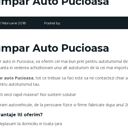
mpar Auto Pucioasa
1 februarie 2018
Posted by:
mpar Auto Pucioasa
auto in Pucioasa, va oferim cel mai bun pret pentru autoturismul dvs,
anta in vederea achizitionarii unui alt autoturism de la cei mai import
r auto Pucioasa
, tot ce trebuie sa faci este sa ne contactezi chiar
ntru autoturismul tau.
-ti vinzi rapid masina? Noi suntem solutia!
m autovehicule, de la persoane fizice si firme fabricate dupa anul 200
antaje iti oferim?
eplasam la domiciliu in toata țara