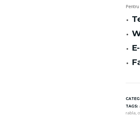
Pentru 
T
W
E
F
CATEG
TAGS:
rabla
,
c