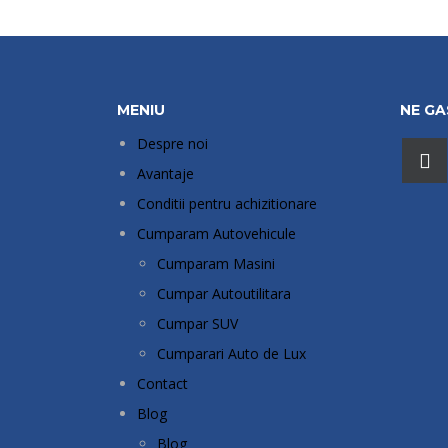
MENIU
NE GAS
Despre noi
Avantaje
Conditii pentru achizitionare
Cumparam Autovehicule
Cumparam Masini
Cumpar Autoutilitara
Cumpar SUV
Cumparari Auto de Lux
Contact
Blog
Blog