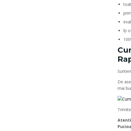
toa
prim
eva
îți 
100
Cum
Rap
Suntem
De ase
mai bun
Trimite
Atenti
Pucioa