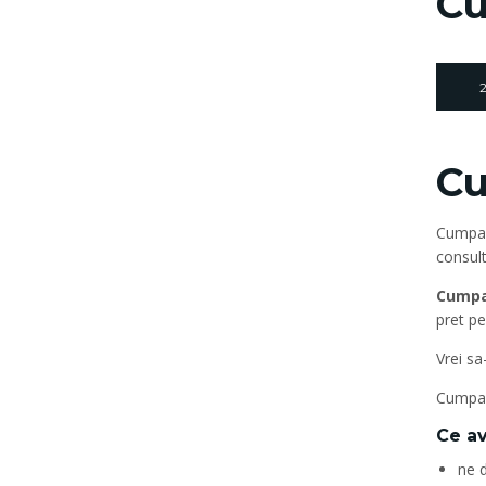
Cu
2
Cu
Cumpar 
consult
Cumpa
pret pe
Vrei sa
Cumpara
Ce av
ne d