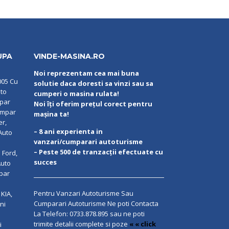
UPA
VINDE-MASINA.RO
Noi reprezentam cea mai buna
005 Cu
solutie daca doresti sa vinzi sau sa
uto
cumperi o masina rulata!
mpar
Noi îți oferim prețul corect pentru
umpar
mașina ta!
er,
– 8 ani experienta in
Auto
vanzari/cumparari autoturisme
– Peste 500 de tranzacții efectuate cu
 Ford,
succes
Auto
par
Pentru Vanzari Autoturisme Sau
KIA,
Cumparari Autoturisme Ne poti Contacta
ni
La Telefon:
0733.878.895
sau ne poti
trimite detalii complete si poze
« « click
i