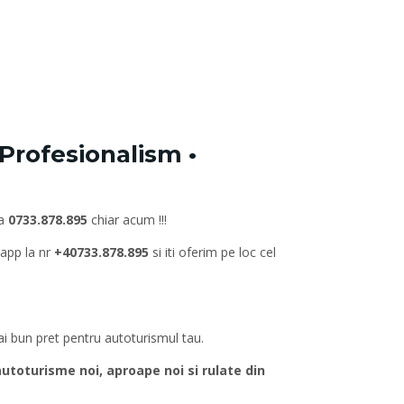
Profesionalism •
la
0733.878.895
chiar acum !!!
sapp la nr
+40733.878.895
si iti oferim pe loc cel
mai bun pret pentru autoturismul tau.
oturisme noi, aproape noi si rulate din