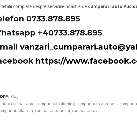
detalii complete despre serviciile noastre de
cumparari auto Pucio
elefon
0733.878.895
hatsapp
+40733.878.895
-mail
vanzari_cumparari.auto@y
acebook
https://www.facebook
Blog
ORY:
anunt cumpar auto
,
cumpar auto 4tuning
,
cumpar auto autobest
,
cumpar a
umpar autokarma
,
cumpar autoturism
,
cumpar autovit