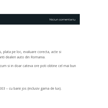
Niciun comentariu
 plata pe loc, evaluare corecta, acte si
anti dealeri auto din Romania.
 acum si in doar cateva ore poti obtine cel mai bun
3 – cu banii jos (inclusiv gama de lux).