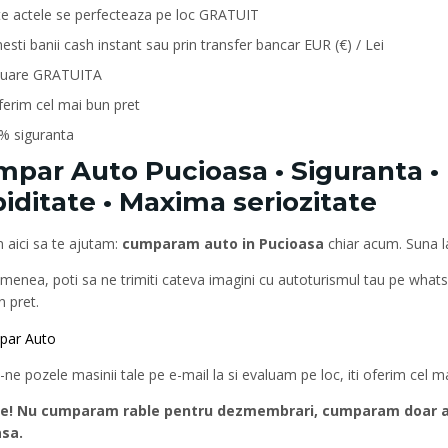
te actele se perfecteaza pe loc GRATUIT
esti banii cash instant sau prin transfer bancar EUR (€) / Lei
luare GRATUITA
oferim cel mai bun pret
% siguranta
par Auto Pucioasa • Siguranta • 
iditate • Maxima seriozitate
 aici sa te ajutam:
cumparam auto in Pucioasa
chiar acum. Suna 
menea, poti sa ne trimiti cateva imagini cu autoturismul tau pe what
 pret.
-ne pozele masinii tale pe e-mail la si evaluam pe loc, iti oferim cel 
e! Nu cumparam rable pentru dezmembrari, cumparam doar aut
sa.