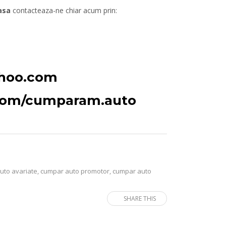
asa
contacteaza-ne chiar acum prin:
ahoo.com
.com/cumparam.auto
uto avariate
,
cumpar auto promotor
,
cumpar auto
SHARE THIS