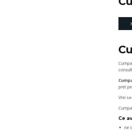
Cu
3
Cu
Cumpar 
consult
Cumpa
pret pe
Vrei sa
Cumpara
Ce av
ne d