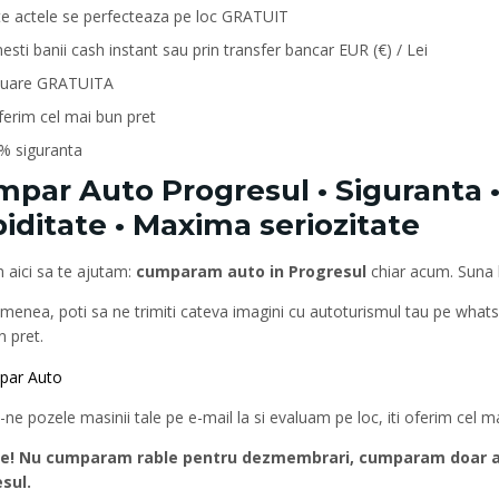
te actele se perfecteaza pe loc GRATUIT
esti banii cash instant sau prin transfer bancar EUR (€) / Lei
luare GRATUITA
oferim cel mai bun pret
% siguranta
par Auto Progresul • Siguranta •
iditate • Maxima seriozitate
 aici sa te ajutam:
cumparam auto in Progresul
chiar acum. Suna
menea, poti sa ne trimiti cateva imagini cu autoturismul tau pe what
 pret.
-ne pozele masinii tale pe e-mail la si evaluam pe loc, iti oferim cel 
e! Nu cumparam rable pentru dezmembrari, cumparam doar aut
sul.