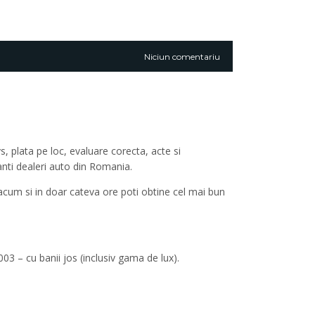
Niciun comentariu
, plata pe loc, evaluare corecta, acte si
anti dealeri auto din Romania.
r acum si in doar cateva ore poti obtine cel mai bun
3 – cu banii jos (inclusiv gama de lux).