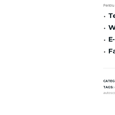
Pentru 
T
W
E
F
CATEG
TAGS:
autosc