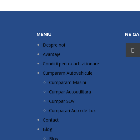
MENIU
NE GAS
Despre noi
Avantaje
Conditii pentru achizitionare
Cumparam Autovehicule
Cumparam Masini
Cumpar Autoutilitara
Cumpar SUV
Cumparari Auto de Lux
Contact
Blog
Blog