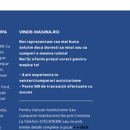
UPA
VINDE-MASINA.RO
Noi reprezentam cea mai buna
005 Cu
solutie daca doresti sa vinzi sau sa
uto
cumperi o masina rulata!
mpar
Noi îți oferim prețul corect pentru
umpar
mașina ta!
er,
– 8 ani experienta in
Auto
vanzari/cumparari autoturisme
– Peste 500 de tranzacții efectuate cu
 Ford,
succes
Auto
par
Pentru Vanzari Autoturisme Sau
KIA,
Cumparari Autoturisme Ne poti Contacta
ni
La Telefon:
0733.878.895
sau ne poti
trimite detalii complete si poze
« « click
i