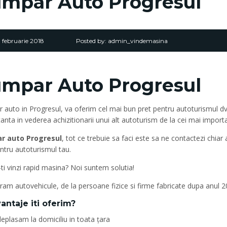
mpar Auto Progresul
 februarie 2018
Posted by:
admin_vindemasina
mpar Auto Progresul
auto in Progresul, va oferim cel mai bun pret pentru autoturismul dvs
anta in vederea achizitionarii unui alt autoturism de la cei mai import
r auto Progresul
, tot ce trebuie sa faci este sa ne contactezi chia
ntru autoturismul tau.
-ti vinzi rapid masina? Noi suntem solutia!
m autovehicule, de la persoane fizice si firme fabricate dupa anul 200
antaje iti oferim?
eplasam la domiciliu in toata țara