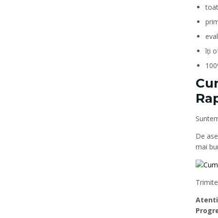
toa
prim
eva
îți 
100
Cum
Rap
Suntem
De ase
mai bun
Trimite
Atenti
Progre