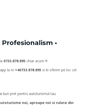
 Profesionalism •
 la
0733.878.895
chiar acum !!!
sapp la nr
+40733.878.895
si iti oferim pe loc cel
mai bun pret pentru autoturismul tau.
oturisme noi, aproape noi si rulate din