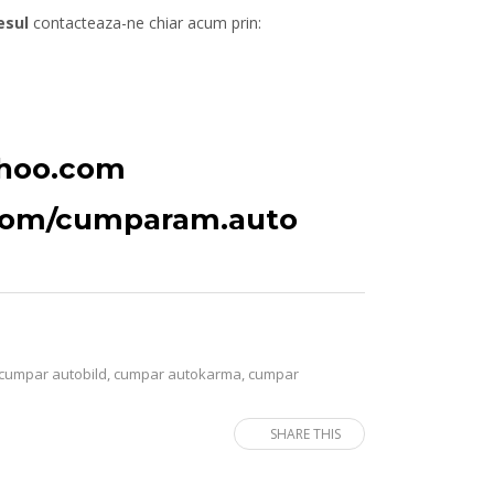
esul
contacteaza-ne chiar acum prin:
ahoo.com
.com/cumparam.auto
cumpar autobild
,
cumpar autokarma
,
cumpar
SHARE THIS