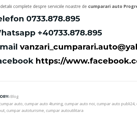
detalii complete despre serviciile noastre de
cumparari auto Progr
elefon
0733.878.895
hatsapp
+40733.878.895
-mail
vanzari_cumparari.auto@y
acebook
https://www.facebook
Blog
ORY:
cumpar auto
,
cumpar auto 4tuning
,
cumpar auto noi
,
cumpar auto publi24
,
out
,
cumpar autoturisme
,
cumpar autoutilitara