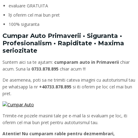
evaluare GRATUITA
îți oferim cel mai bun pret
100% siguranta
Cumpar Auto Primaverii • Siguranta •
Profesionalism • Rapiditate • Maxima
seriozitate
Suntem aici sa te ajutam:
cumparam auto in Primaverii
chiar
acum. Suna la
0733.878.895
chiar acum !!!
De asemenea, poti sa ne trimiti cateva imagini cu autoturismul tau
pe whatsapp la nr
+40733.878.895
si iti oferim pe loc cel mai bun
pret.
Trimite-ne pozele masinii tale pe e-mail la si evaluam pe loc, iti
oferim cel mai bun pret pentru autoturismul tau.
Atentie! Nu cumparam rable pentru dezmembrari,