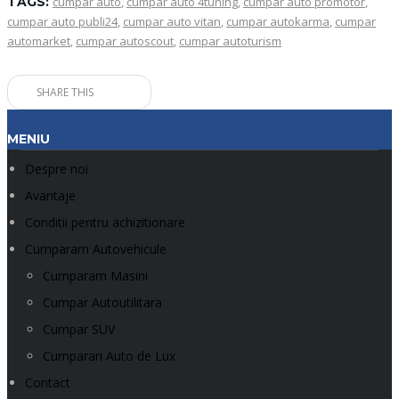
TAGS:
cumpar auto
,
cumpar auto 4tuning
,
cumpar auto promotor
,
cumpar auto publi24
,
cumpar auto vitan
,
cumpar autokarma
,
cumpar
automarket
,
cumpar autoscout
,
cumpar autoturism
SHARE THIS
MENIU
Despre noi
Avantaje
Conditii pentru achizitionare
Cumparam Autovehicule
Cumparam Masini
Cumpar Autoutilitara
Cumpar SUV
Cumparari Auto de Lux
Contact