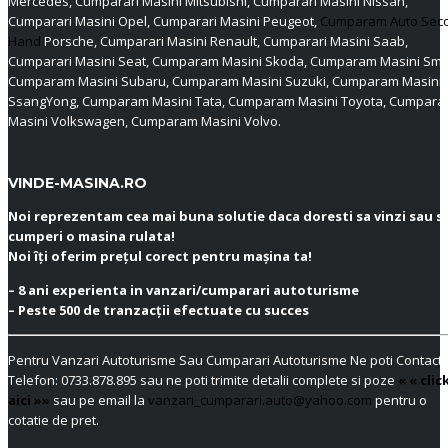
Mercedes, Cumparari Masini Mitsubishi, Cumparari Masini Nissan,
Cumparari Masini Opel, Cumparari Masini Peugeot,
Cumparam Auto Sec
Hand
Porsche, Cumparari Masini Renault, Cumparari Masini Saab,
Cumparari Masini Seat, Cumparam Masini Skoda, Cumparam Masini Sma
Cumparam Masini Subaru, Cumparam Masini Suzuki, Cumparam Masini
SsangYong, Cumparam Masini Tata, Cumparam Masini Toyota, Cumpar
Masini Volkswagen, Cumparam Masini Volvo.
VINDE-MASINA.RO
Noi reprezentam cea mai buna solutie daca doresti sa vinzi sau s
cumperi o masina rulata!
Noi îți oferim prețul corect pentru mașina ta!
– 8 ani experienta in vanzari/cumparari autoturisme
– Peste 500 de tranzacții efectuate cu succes
Pentru Vanzari Autoturisme Sau Cumparari Autoturisme Ne poti Contacta
Telefon:
0733.878.895
sau ne poti trimite detalii complete si poze
« « clic
aici »»
sau pe email la
vanzari_cumparari.auto@yahoo.com
pentru o
cotatie de pret.