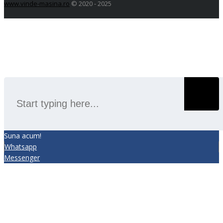
www.vinde-masina.ro
© 2020 - 2025
SEARCH
Suna acum!
Whatsapp
Messenger