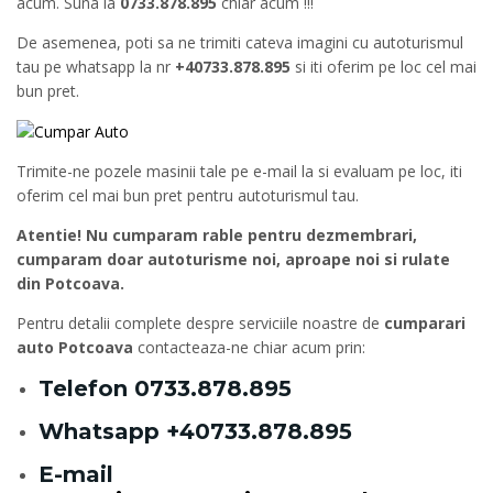
acum. Suna la
0733.878.895
chiar acum !!!
De asemenea, poti sa ne trimiti cateva imagini cu autoturismul
tau pe whatsapp la nr
+40733.878.895
si iti oferim pe loc cel mai
bun pret.
Trimite-ne pozele masinii tale pe e-mail la si evaluam pe loc, iti
oferim cel mai bun pret pentru autoturismul tau.
Atentie! Nu cumparam rable pentru dezmembrari,
cumparam doar autoturisme noi, aproape noi si rulate
din Potcoava.
Pentru detalii complete despre serviciile noastre de
cumparari
auto Potcoava
contacteaza-ne chiar acum prin:
Telefon
0733.878.895
Whatsapp
+40733.878.895
E-mail