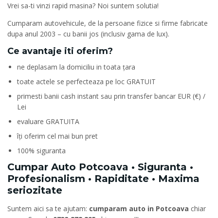
Vrei sa-ti vinzi rapid masina? Noi suntem solutia!
Cumparam autovehicule, de la persoane fizice si firme fabricate
dupa anul 2003 – cu banii jos (inclusiv gama de lux).
Ce avantaje iti oferim?
ne deplasam la domiciliu in toata țara
toate actele se perfecteaza pe loc GRATUIT
primesti banii cash instant sau prin transfer bancar EUR (€) /
Lei
evaluare GRATUITA
îți oferim cel mai bun pret
100% siguranta
Cumpar Auto Potcoava • Siguranta •
Profesionalism • Rapiditate • Maxima
seriozitate
Suntem aici sa te ajutam:
cumparam auto in Potcoava
chiar