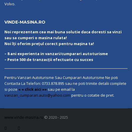
Volvo.
VINDE-MASINA.RO
Noi reprezentam cea mai buna solutie daca doresti sa vinzi
sau sa cumperi o masina rulata!
Noi îți oferim prețul corect pentru mașina ta!
– 8 ani experienta in vanzari/cumparari autoturisme
– Peste 500 de tranzacții efectuate cu succes
Pentru Vanzari Autoturisme Sau Cumparari Autoturisme Ne poti
Contacta La Telefon:
0733.878.895
sau ne poti trimite detalii complete
si poze
« « click aici »»
sau pe email la
vanzari_cumparari.auto@yahoo.com
pentru o cotatie de pret.
www.vinde-masina.ro
© 2020 - 2025