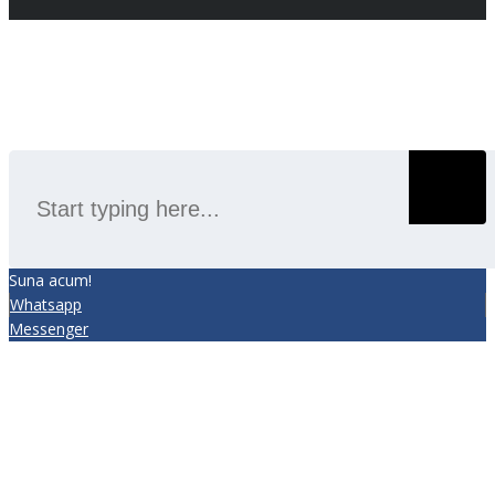
SEARCH
Suna acum!
Whatsapp
Messenger