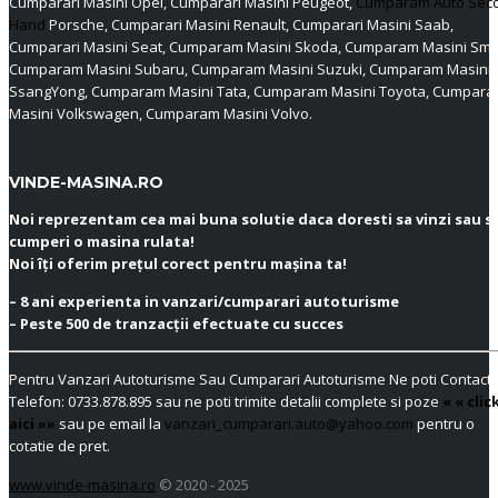
Cumparari Masini Opel, Cumparari Masini Peugeot,
Cumparam Auto Sec
Hand
Porsche, Cumparari Masini Renault, Cumparari Masini Saab,
Cumparari Masini Seat, Cumparam Masini Skoda, Cumparam Masini Sma
Cumparam Masini Subaru, Cumparam Masini Suzuki, Cumparam Masini
SsangYong, Cumparam Masini Tata, Cumparam Masini Toyota, Cumpar
Masini Volkswagen, Cumparam Masini Volvo.
VINDE-MASINA.RO
Noi reprezentam cea mai buna solutie daca doresti sa vinzi sau s
cumperi o masina rulata!
Noi îți oferim prețul corect pentru mașina ta!
– 8 ani experienta in vanzari/cumparari autoturisme
– Peste 500 de tranzacții efectuate cu succes
Pentru Vanzari Autoturisme Sau Cumparari Autoturisme Ne poti Contacta
Telefon:
0733.878.895
sau ne poti trimite detalii complete si poze
« « clic
aici »»
sau pe email la
vanzari_cumparari.auto@yahoo.com
pentru o
cotatie de pret.
www.vinde-masina.ro
© 2020 - 2025