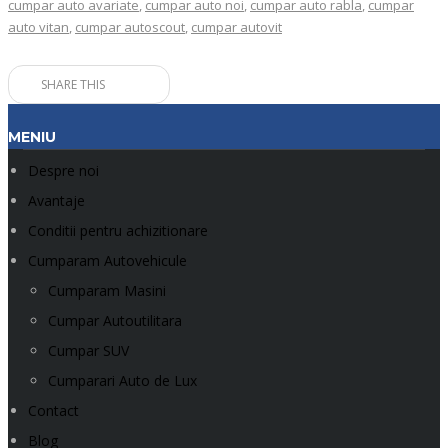
cumpar auto avariate
,
cumpar auto noi
,
cumpar auto rabla
,
cumpar
auto vitan
,
cumpar autoscout
,
cumpar autovit
SHARE THIS
MENIU
Despre noi
Avantaje
Conditii pentru achizitionare
Cumparam Autovehicule
Cumparam Masini
Cumpar Autoutilitara
Cumpar SUV
Cumparari Auto de Lux
Contact
Blog