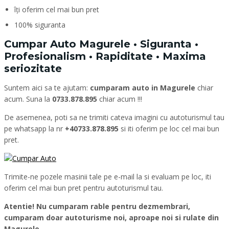
îți oferim cel mai bun pret
100% siguranta
Cumpar Auto Magurele • Siguranta •
Profesionalism • Rapiditate • Maxima
seriozitate
Suntem aici sa te ajutam:
cumparam auto in Magurele
chiar
acum. Suna la
0733.878.895
chiar acum !!!
De asemenea, poti sa ne trimiti cateva imagini cu autoturismul tau
pe whatsapp la nr
+40733.878.895
si iti oferim pe loc cel mai bun
pret.
Trimite-ne pozele masinii tale pe e-mail la si evaluam pe loc, iti
oferim cel mai bun pret pentru autoturismul tau.
Atentie! Nu cumparam rable pentru dezmembrari,
cumparam doar autoturisme noi, aproape noi si rulate din
Magurele.