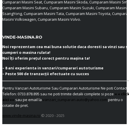
Cumparari Masini Seat, Cumparam Masini Skoda, Cumparam Masini Sma
Cumparam Masini Subaru, Cumparam Masini Suzuki, Cumparam Masini
SsangYong, Cumparam Masini Tata, Cumparam Masini Toyota, Cumpar
Masini Volkswagen, Cumparam Masini Volvo.
VINDE-MASINA.RO
Noi reprezentam cea mai buna solutie daca doresti sa vinzi sau s
cumperi o masina rulata!
Noi îți oferim prețul corect pentru mașina ta!
– 8 ani experienta in vanzari/cumparari autoturisme
– Peste 500 de tranzacții efectuate cu succes
Pentru Vanzari Autoturisme Sau Cumparari Autoturisme Ne poti Contacta
Telefon:
0733.878.895
sau ne poti trimite detalii complete si poze
« « clic
aici »»
sau pe email la
vanzari_cumparari.auto@yahoo.com
pentru o
cotatie de pret.
www.vinde-masina.ro
© 2020 - 2025