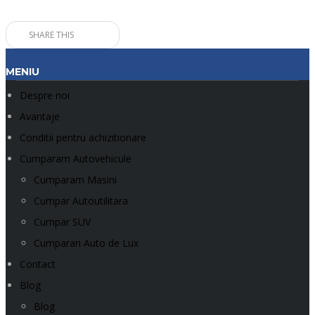
SHARE THIS
MENIU
Despre noi
Avantaje
Conditii pentru achizitionare
Cumparam Autovehicule
Cumparam Masini
Cumpar Autoutilitara
Cumpar SUV
Cumparari Auto de Lux
Contact
Blog
Blog