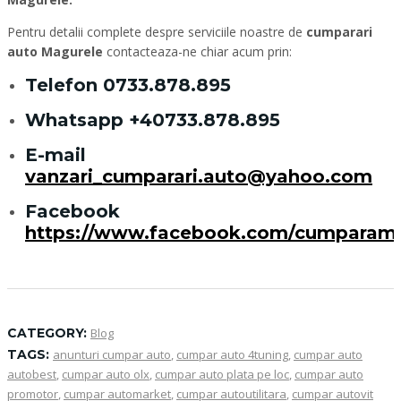
Pentru detalii complete despre serviciile noastre de
cumparari
auto Magurele
contacteaza-ne chiar acum prin:
Telefon
0733.878.895
Whatsapp
+40733.878.895
E-mail
vanzari_cumparari.auto@yahoo.com
Facebook
https://www.facebook.com/cumparam
CATEGORY:
Blog
TAGS:
anunturi cumpar auto
,
cumpar auto 4tuning
,
cumpar auto
autobest
,
cumpar auto olx
,
cumpar auto plata pe loc
,
cumpar auto
promotor
,
cumpar automarket
,
cumpar autoutilitara
,
cumpar autovit