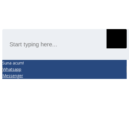
SEARCH
Suna acum!
Whatsapp
Messenger