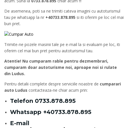
acum. Suna la
0733.878.895
chiar acum !!!
De asemenea, poti sa ne trimiti cateva imagini cu autoturismul
tau pe whatsapp la nr
+40733.878.895
si iti oferim pe loc cel mai
bun pret.
Trimite-ne pozele masinii tale pe e-mail la si evaluam pe loc, iti
oferim cel mai bun pret pentru autoturismul tau.
Atentie! Nu cumparam rable pentru dezmembrari,
cumparam doar autoturisme noi, aproape noi si rulate
din Ludus.
Pentru detalii complete despre serviciile noastre de
cumparari
auto Ludus
contacteaza-ne chiar acum prin:
Telefon
0733.878.895
Whatsapp
+40733.878.895
E-mail