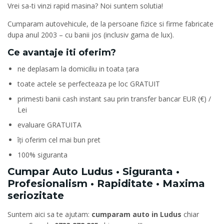
Vrei sa-ti vinzi rapid masina? Noi suntem solutia!
Cumparam autovehicule, de la persoane fizice si firme fabricate
dupa anul 2003 – cu banii jos (inclusiv gama de lux).
Ce avantaje iti oferim?
ne deplasam la domiciliu in toata țara
toate actele se perfecteaza pe loc GRATUIT
primesti banii cash instant sau prin transfer bancar EUR (€) /
Lei
evaluare GRATUITA
îți oferim cel mai bun pret
100% siguranta
Cumpar Auto Ludus • Siguranta •
Profesionalism • Rapiditate • Maxima
seriozitate
Suntem aici sa te ajutam:
cumparam auto in Ludus
chiar