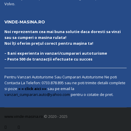
Volvo.
VINDE-MASINA.RO
Noi reprezentam cea mai buna solutie daca doresti sa vinzi
sau sa cumperi o masina rulata!
Noi îți oferim prețul corect pentru mașina ta!
– 8 ani experienta in vanzari/cumparari autoturisme
– Peste 500 de tranzacții efectuate cu succes
Pentru Vanzari Autoturisme Sau Cumparari Autoturisme Ne poti
Contacta La Telefon:
0733.878.895
sau ne poti trimite detalii complete
si poze
« « click aici »»
sau pe email la
vanzari_cumparari.auto@yahoo.com
pentru o cotatie de pret.
www.vinde-masina.ro
© 2020 - 2025