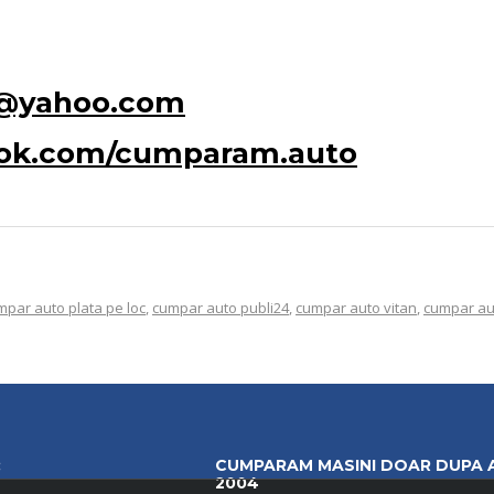
o@yahoo.com
ook.com/cumparam.auto
mpar auto plata pe loc
,
cumpar auto publi24
,
cumpar auto vitan
,
cumpar a
:
CUMPARAM MASINI DOAR DUPA 
2004