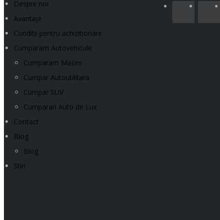
Despre noi
Avantaje
Conditii pentru achizitionare
Cumparam Autovehicule
Cumparam Masini
Cumpar Autoutilitara
Cumpar SUV
Cumparari Auto de Lux
Contact
Blog
Blog
Stiri