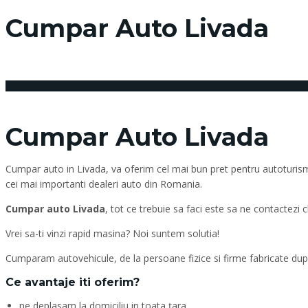
Cumpar Auto Livada
21 ianuarie 2018
Posted by:
admin_vindemasina
Cumpar Auto Livada
Cumpar auto in Livada, va oferim cel mai bun pret pentru autoturismul
cei mai importanti dealeri auto din Romania.
Cumpar auto Livada
, tot ce trebuie sa faci este sa ne contactezi
Vrei sa-ti vinzi rapid masina? Noi suntem solutia!
Cumparam autovehicule, de la persoane fizice si firme fabricate dupa
Ce avantaje iti oferim?
ne deplasam la domiciliu in toata țara