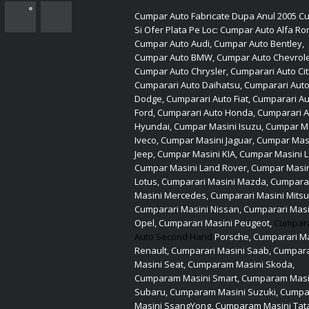
Cumpar Auto Fabricate Dupa Anul 2005 Cu
Si Ofer Plata Pe Loc: Cumpar Auto Alfa R
Cumpar Auto Audi, Cumpar Auto Bentley,
Cumpar Auto BMW, Cumpar Auto Chevrole
Cumpar Auto Chrysler, Cumparari Auto Cit
Cumparari Auto Daihatsu, Cumparari Aut
Dodge, Cumparari Auto Fiat, Cumparari A
Ford, Cumparari Auto Honda, Cumparari 
Hyundai, Cumpar Masini Isuzu, Cumpar M
Iveco, Cumpar Masini Jaguar, Cumpar Mas
Jeep, Cumpar Masini KIA, Cumpar Masini L
Cumpar Masini Land Rover, Cumpar Masi
Lotus, Cumparari Masini Mazda, Cumpara
Masini Mercedes, Cumparari Masini Mitsu
Cumparari Masini Nissan, Cumparari Masi
Opel, Cumparari Masini Peugeot,
Cumpar
Auto Second Hand
Porsche, Cumparari Ma
Renault, Cumparari Masini Saab, Cumpara
Masini Seat, Cumparam Masini Skoda,
Cumparam Masini Smart, Cumparam Masi
Subaru, Cumparam Masini Suzuki, Cump
Masini SsangYong, Cumparam Masini Tat