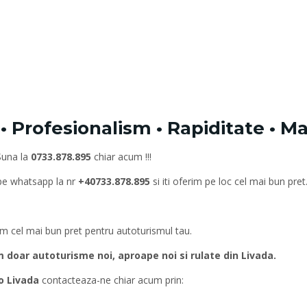
 Profesionalism • Rapiditate • M
Suna la
0733.878.895
chiar acum !!!
 pe whatsapp la nr
+40733.878.895
si iti oferim pe loc cel mai bun pret
rim cel mai bun pret pentru autoturismul tau.
oar autoturisme noi, aproape noi si rulate din Livada.
o Livada
contacteaza-ne chiar acum prin: