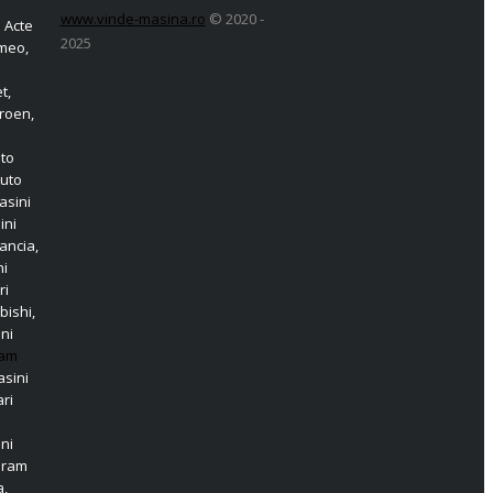
www.vinde-masina.ro
© 2020 -
 Acte
2025
omeo,
t,
roen,
o
uto
Auto
asini
ini
ancia,
ni
ri
bishi,
ni
am
sini
ri
ni
aram
a,