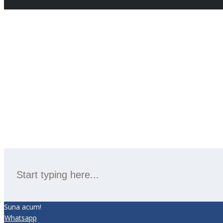
SEARCH
Suna acum!
Whatsapp