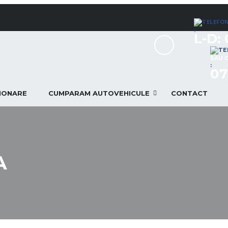
:
L-D: 
SAU 
:
07
TIONARE
CUMPARAM AUTOVEHICULE
CONTACT
A