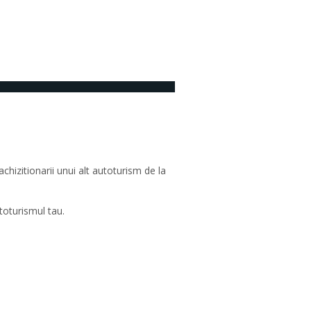
Niciun comentariu
hizitionarii unui alt autoturism de la
toturismul tau.