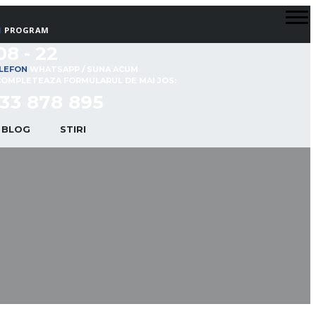
PROGRAM
08 - 22
WHATSAPP / SUNA ACUM
COMPLETEAZA FORMULARUL DE MAI JOS:
33 878 895
BLOG
STIRI