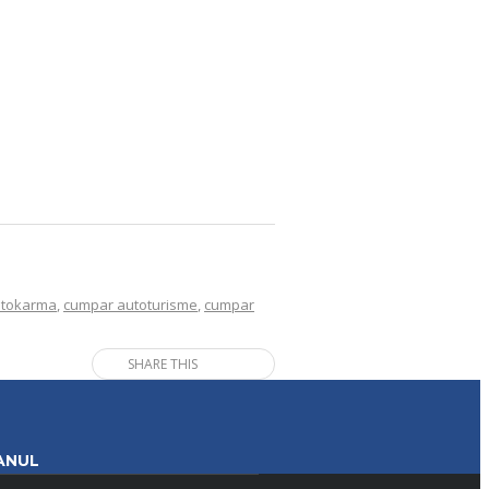
utokarma
,
cumpar autoturisme
,
cumpar
SHARE THIS
ANUL