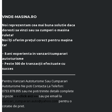
VINDE-MASINA.RO
Noi reprezentam cea mai buna solutie daca
doresti sa vinzi sau sa cumperi o masina
rulata!
Noi îți oferim prețul corect pentru mașina
ta!
– 8 ani experienta in vanzari/cumparari
autoturisme
– Peste 500 de tranzacții efectuate cu
succes
Pentru Vanzari Autoturisme Sau Cumparari
Autoturisme Ne poti Contacta La Telefon:
0733.878.895
sau ne poti trimite detalii complete
si poze
« « click aici »»
sau pe email la
vanzari_cumparari.auto@yahoo.com
pentru o
cotatie de pret.