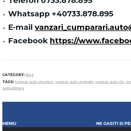
Telefon
0733.878.895
Whatsapp
+40733.878.895
E-mail
vanzari_cumparari.aut
Facebook
https://www.faceb
Blog
CATEGORY:
cumpar auto anunturi
,
cumpar auto avariate
,
cumpar auto olx
,
cu
TAGS:
autoutilitara
MENIU
NE GASITI SI PE