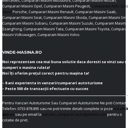
Mercedes, Cumparari Masini Mitsubishi, Cumparari Masini Nissan,
Cumparari Masini Opel, Cumparari Masini Peugeot,
Cumparam Auto Sec
Hand
Porsche, Cumparari Masini Renault, Cumparari Masini Saab,
Cumparari Masini Seat, Cumparam Masini Skoda, Cumparam Masini Sma
Cumparam Masini Subaru, Cumparam Masini Suzuki, Cumparam Masini
SsangYong, Cumparam Masini Tata, Cumparam Masini Toyota, Cumpar
Masini Volkswagen, Cumparam Masini Volvo.
VINDE-MASINA.RO
Noi reprezentam cea mai buna solutie daca doresti sa vinzi sau s
cumperi o masina rulata!
Noi îți oferim prețul corect pentru mașina ta!
– 8 ani experienta in vanzari/cumparari autoturisme
– Peste 500 de tranzacții efectuate cu succes
Pentru Vanzari Autoturisme Sau Cumparari Autoturisme Ne poti Contacta
Telefon:
0733.878.895
sau ne poti trimite detalii complete si poze
« « clic
aici »»
sau pe email la
vanzari_cumparari.auto@yahoo.com
pentru o
cotatie de pret.