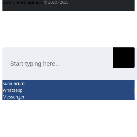
www.vinde-masina.ro
© 2020 - 2025
SEARCH
Suna acum!
Whatsapp
Messenger