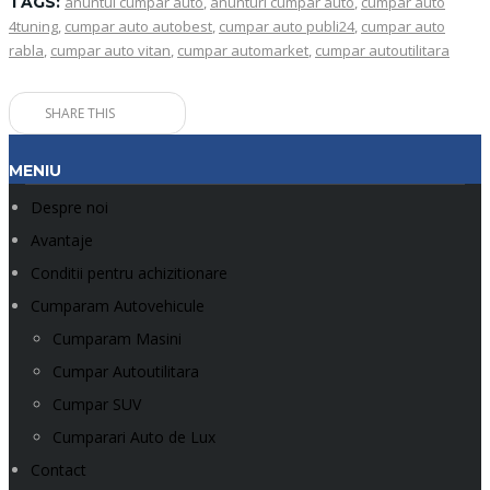
TAGS:
anuntul cumpar auto
,
anunturi cumpar auto
,
cumpar auto
4tuning
,
cumpar auto autobest
,
cumpar auto publi24
,
cumpar auto
rabla
,
cumpar auto vitan
,
cumpar automarket
,
cumpar autoutilitara
SHARE THIS
MENIU
Despre noi
Avantaje
Conditii pentru achizitionare
Cumparam Autovehicule
Cumparam Masini
Cumpar Autoutilitara
Cumpar SUV
Cumparari Auto de Lux
Contact